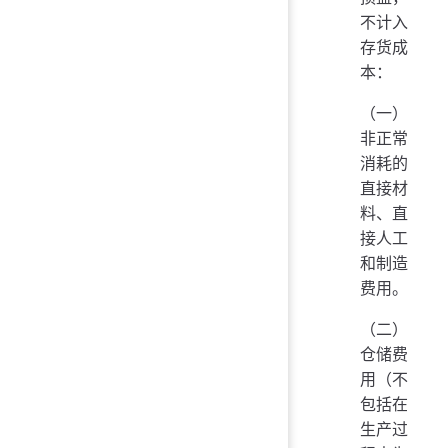
不计入
存货成
本：
（一）
非正常
消耗的
直接材
料、直
接人工
和制造
费用。
（二）
仓储费
用（不
包括在
生产过