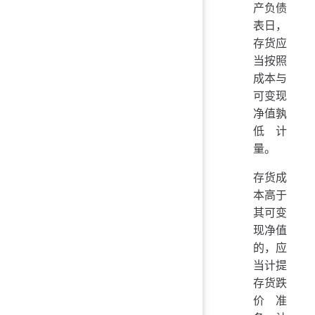
产负债
表日，
存货应
当按照
成本与
可变现
净值孰
低计
量。
存货成
本高于
其可变
现净值
的，应
当计提
存货跌
价准