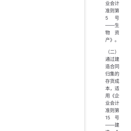
业会计
准则第
5号
——生
物资
产》。
（二）
通过建
造合同
归集的
存货成
本，适
用《企
业会计
准则第
15号
——建