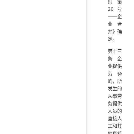
则第
20号
——企
业合
并》确
定。
第十三
条 企
业提供
劳务
的，所
发生的
从事劳
务提供
人员的
直接人
工和其
他直接