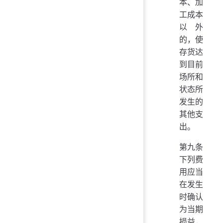
本、加
工成本
以外
的，使
存货达
到目前
场所和
状态所
发生的
其他支
出。
第九条
下列费
用应当
在发生
时确认
为当期
损益，