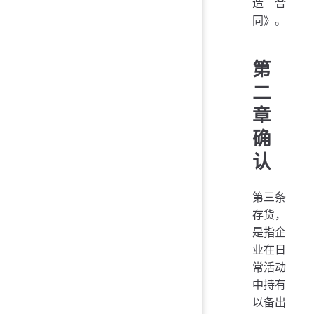
造合
同》。
第
二
章
确
认
第三条
存货，
是指企
业在日
常活动
中持有
以备出