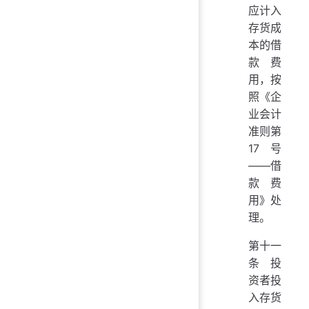
应计入
存货成
本的借
款费
用，按
照《企
业会计
准则第
17号
——借
款费
用》处
理。
第十一
条 投
资者投
入存货