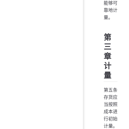
能够可
靠地计
量。
第
三
章
计
量
第五条
存货应
当按照
成本进
行初始
计量。