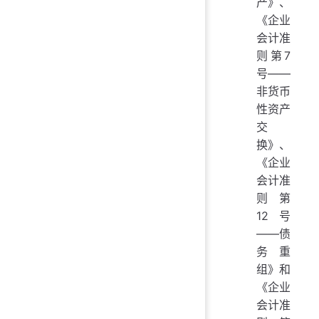
产》、
《企业
会计准
则第7
号——
非货币
性资产
交
换》、
《企业
会计准
则第
12号
——债
务重
组》和
《企业
会计准