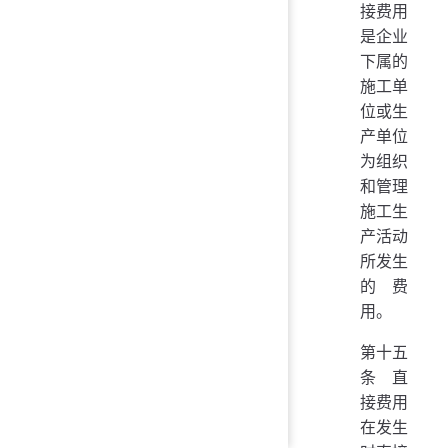
接费用
是企业
下属的
施工单
位或生
产单位
为组织
和管理
施工生
产活动
所发生
的费
用。
第十五
条 直
接费用
在发生