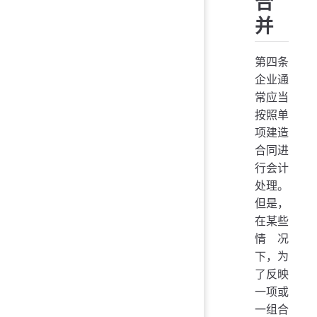
合
并
第四条
企业通
常应当
按照单
项建造
合同进
行会计
处理。
但是，
在某些
情况
下，为
了反映
一项或
一组合