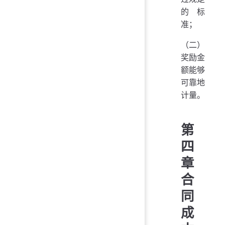
的标
准；
（二）
奖励金
额能够
可靠地
计量。
第
四
章
合
同
成