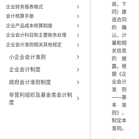
商，下
企业财务报表格式
同）建
会计核算手册
造合同
企业产品成本核算制度
的确
企业会计科目和主要账务处理
认、计
量和相
企业会计准则相关其他规定
关信息
小企业会计准则
的披
露，根
企业会计制度
据《企
业会计
政府会计准则制度
准则
非营利组织及基金类会计制
——基
度
本准
则》，
制定本
准则。