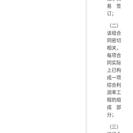
易签
订；
（二）
该组合
同密切
相关，
每项合
同实际
上已构
成一项
综合利
润率工
程的组
成部
分；
（三）