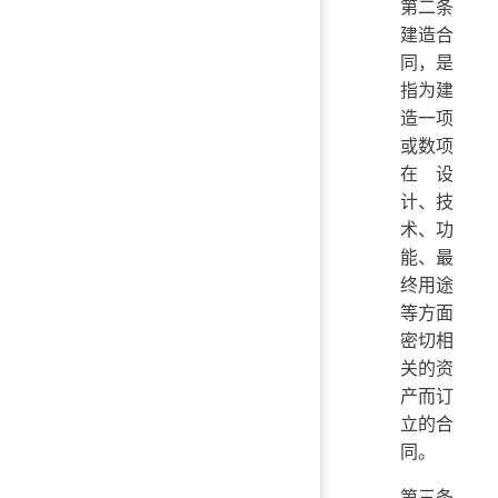
第二条
建造合
同，是
指为建
造一项
或数项
在设
计、技
术、功
能、最
终用途
等方面
密切相
关的资
产而订
立的合
同。
第三条