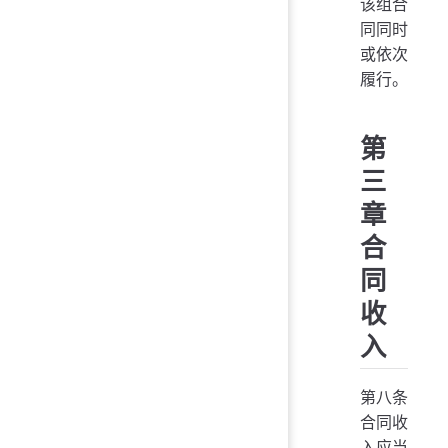
该组合
同同时
或依次
履行。
第
三
章
合
同
收
入
第八条
合同收
入应当