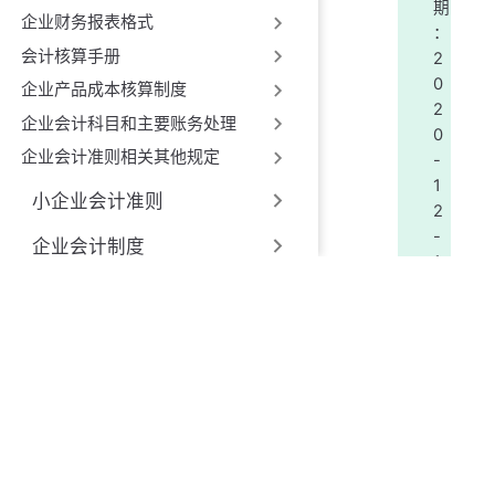
期
企业财务报表格式
：
会计核算手册
2
0
企业产品成本核算制度
2
企业会计科目和主要账务处理
0
企业会计准则相关其他规定
-
1
小企业会计准则
2
-
企业会计制度
1
1
政府会计准则制度
时
非营利组织及基金类会计制
效
度
性
：
现
行
有
效