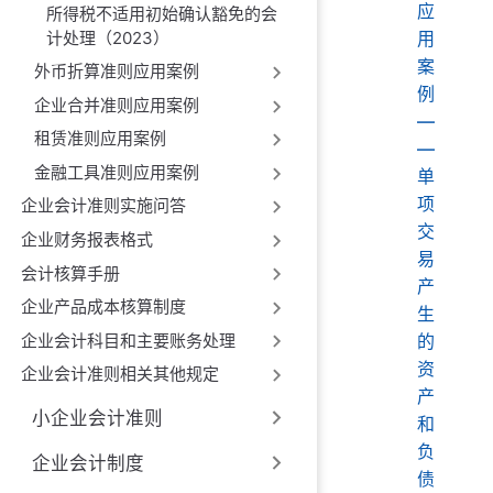
应
所得税不适用初始确认豁免的会
计处理（2023）
用
案
外币折算准则应用案例
例
企业合并准则应用案例
—
租赁准则应用案例
—
金融工具准则应用案例
单
项
企业会计准则实施问答
交
企业财务报表格式
易
会计核算手册
产
企业产品成本核算制度
生
企业会计科目和主要账务处理
的
资
企业会计准则相关其他规定
产
小企业会计准则
和
负
企业会计制度
债