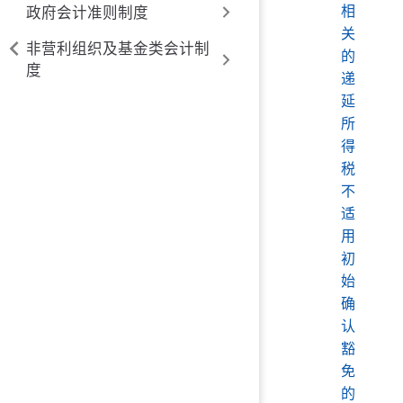
相
政府会计准则制度
关
非营利组织及基金类会计制
的
度
递
延
所
得
税
不
适
用
初
始
确
认
豁
免
的