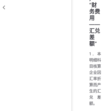
“财
务费
用
——
汇兑
差
额”
1．本
明细科
目核算
企业因
汇率折
算而产
生的汇
兑差
额。