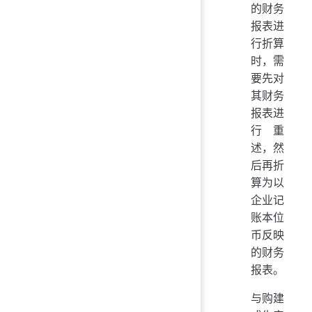
的财务
报表进
行折算
时，需
要先对
其财务
报表进
行重
述，然
后再折
算为以
企业记
账本位
币反映
的财务
报表。
与购建