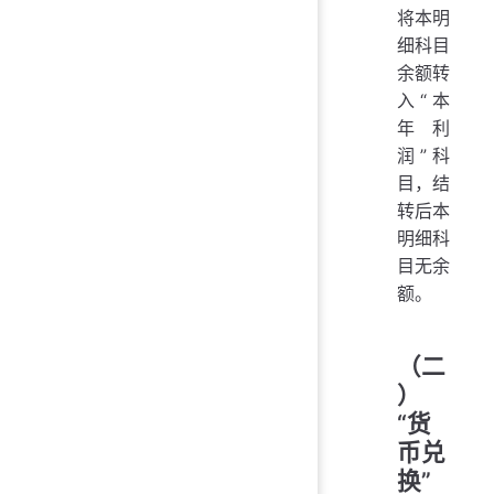
将本明
细科目
余额转
入“本
年利
润”科
目，结
转后本
明细科
目无余
额。
（二
）
“货
币兑
换”