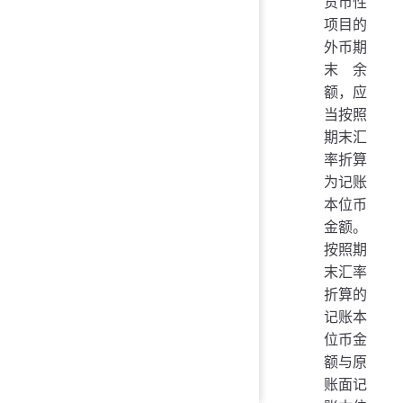
货币性
项目的
外币期
末余
额，应
当按照
期末汇
率折算
为记账
本位币
金额。
按照期
末汇率
折算的
记账本
位币金
额与原
账面记