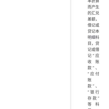
率折算
而产生
的汇兑
差额，
借记或
贷记本
明细科
目，贷
记或借
记“应
收账
款”、
“应付
账
款”、
“银行
存款”
等科