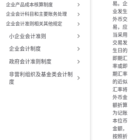
易。企
企业产品成本核算制度
业发生
企业会计科目和主要账务处理
外币交
企业会计准则相关其他规定
易，应
当采用
小企业会计准则
交易发
企业会计制度
生日的
即期汇
政府会计准则制度
率或即
期汇率
非营利组织及基金类会计制
的近似
度
汇率将
外币金
额折算
为记账
本位币
金额，
按照折