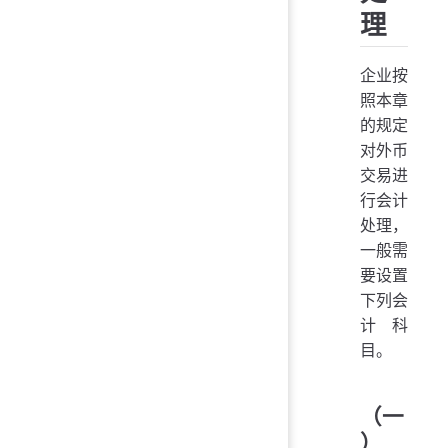
理
企业按
照本章
的规定
对外币
交易进
行会计
处理，
一般需
要设置
下列会
计科
目。
（一
）