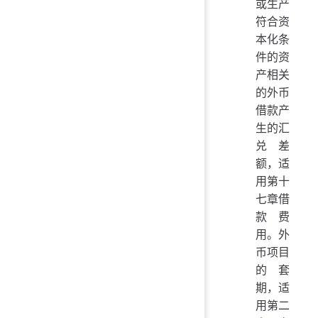
或生产
符合资
本化条
件的资
产相关
的外币
借款产
生的汇
兑差
额，适
用第十
七章借
款费
用。外
币项目
的套
期，适
用第二