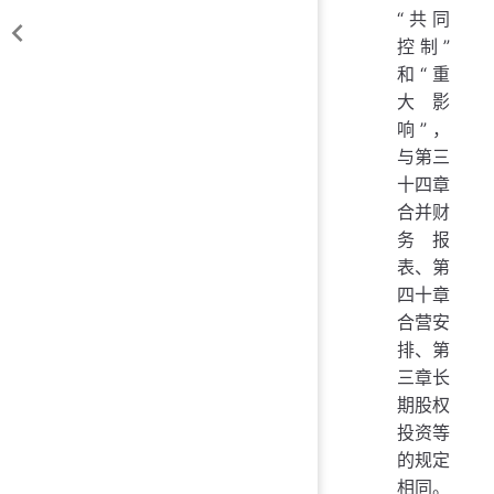
“共同
控制”
和“重
大影
响”，
与第三
十四章
合并财
务报
表、第
四十章
合营安
排、第
三章长
期股权
投资等
的规定
相同。