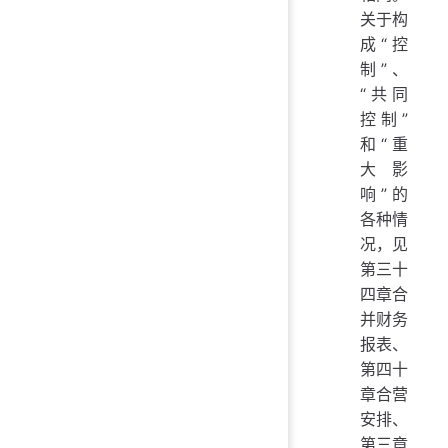
关于构
成“控
制”、
“共同
控制”
和“重
大影
响”的
各种情
况，见
第三十
四章合
并财务
报表、
第四十
章合营
安排、
第三章