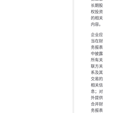
长期股
权投资
的相关
内容。
企业应
当在财
务报表
中披露
所有关
联方关
系及其
交易的
相关信
息；对
外提供
合并财
务报表