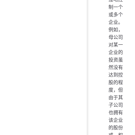
制一个
或多个
企业。
例如，
母公司
对某一
企业的
投资虽
然没有
达到控
股的程
度，但
由于其
子公司
也拥有
该企业
的股份