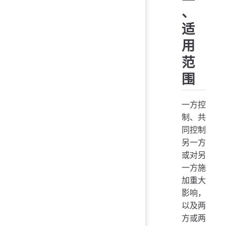
、
适
用
范
围
一方控
制、共
同控制
另一方
或对另
一方施
加重大
影响，
以及两
方或两