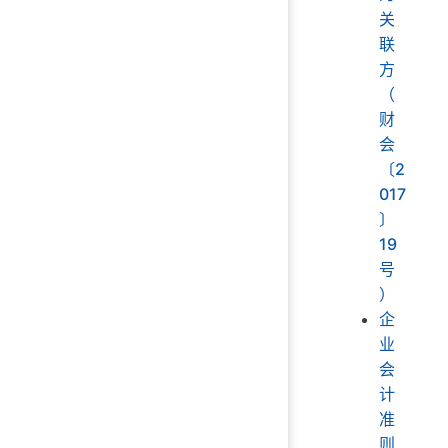
关
联
方
（
财
会
〔2
017
〕
19
号
）
企
业
会
计
准
则