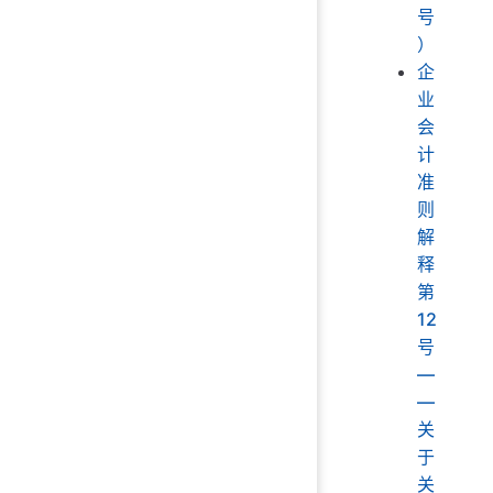
号
）
企
业
会
计
准
则
解
释
第
12
号
—
—
关
于
关