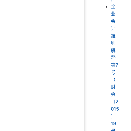
企
业
会
计
准
则
解
释
第7
号
（
财
会
〔2
015
〕
19
号