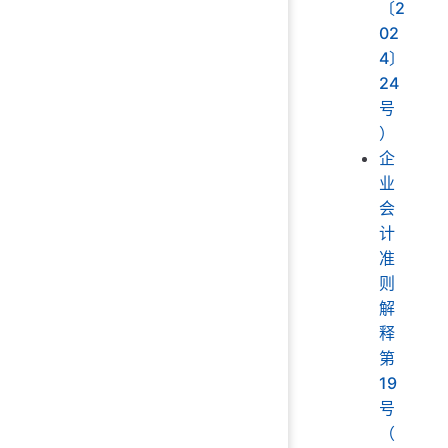
〔2
02
4〕
24
号
）
企
业
会
计
准
则
解
释
第
19
号
（