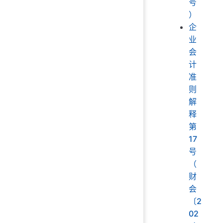
号
）
企
业
会
计
准
则
解
释
第
17
号
（
财
会
〔2
02