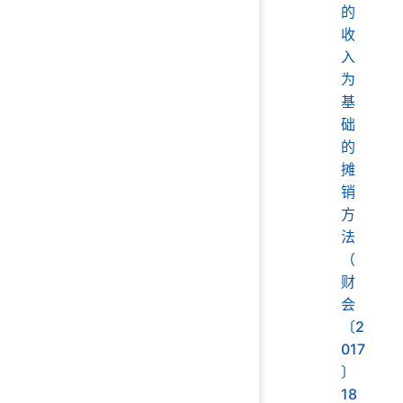
的
收
入
为
基
础
的
摊
销
方
法
（
财
会
〔2
017
〕
18