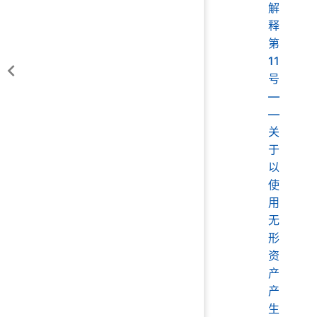
解
释
第
11
号
—
—
关
于
以
使
用
无
形
资
产
产
生