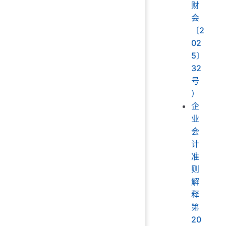
财
会
〔2
02
5〕
32
号
）
企
业
会
计
准
则
解
释
第
20