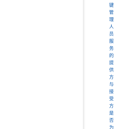
键
管
理
人
员
服
务
的
提
供
方
与
接
受
方
是
否
为