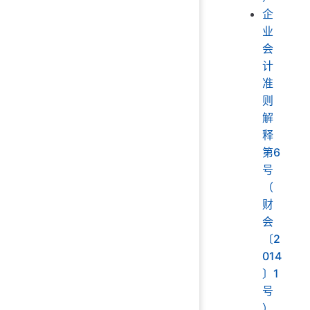
企
业
会
计
准
则
解
释
第6
号
（
财
会
〔2
014
〕1
号
）