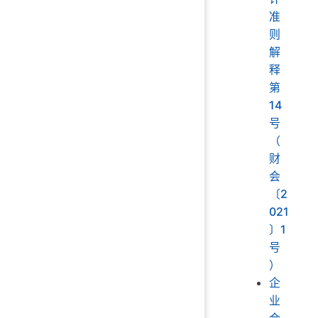
准
则
解
释
第
14
号
（
财
会
〔2
021
〕1
号
）
企
业