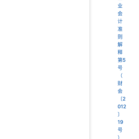
业
会
计
准
则
解
释
第5
号
（
财
会
〔2
012
〕
19
号
）