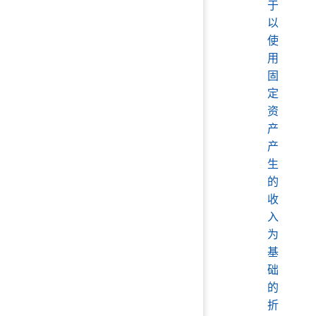
于
以
使
用
固
定
资
产
产
生
的
收
入
为
基
础
的
折