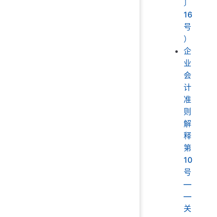
〕
16
号
）
企
业
会
计
准
则
解
释
第
10
号
—
—
关