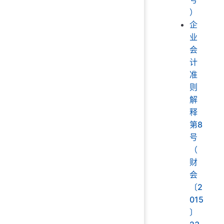
）
企
业
会
计
准
则
解
释
第8
号
（
财
会
〔2
015
〕