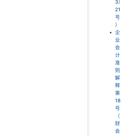
3〕
21
号
）
企
业
会
计
准
则
解
释
第
18
号
（
财
会