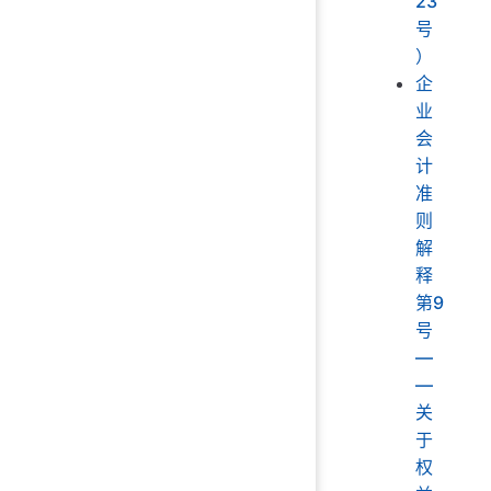
23
号
）
企
业
会
计
准
则
解
释
第9
号
—
—
关
于
权