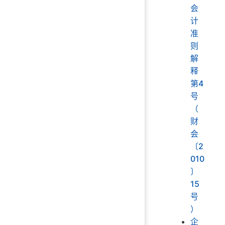
会
计
准
则
解
释
第4
号
（
财
会
〔2
010
〕
15
号
）
企