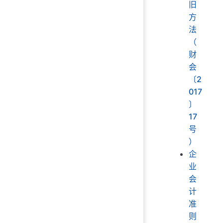
旧
方
法
（
财
会
〔2
017
〕
17
号
）
企
业
会
计
准
则