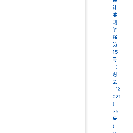
会
计
准
则
解
释
第
15
号
（
财
会
〔2
021
〕
35
号
）