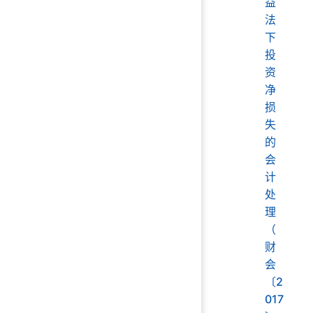
益
法
下
投
资
净
损
失
的
会
计
处
理
（
财
会
〔2
017