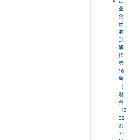
企
业
会
计
准
则
解
释
第
16
号
（
财
会
〔2
02
2〕
31