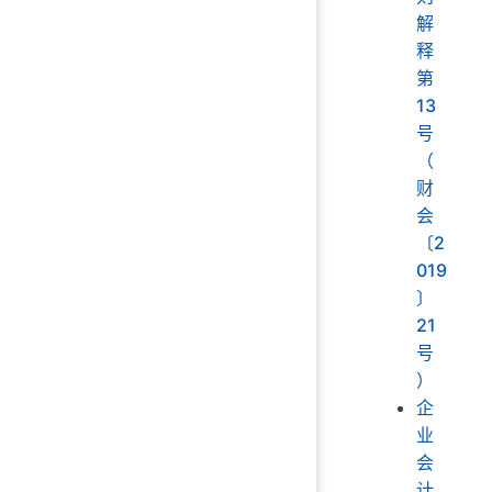
解
释
第
13
号
（
财
会
〔2
019
〕
21
号
）
企
业
会
计