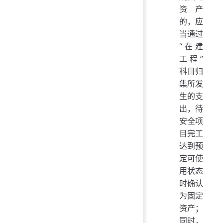
资产
的，应
当通过
“在建
工程”
科目归
集所发
生的支
出，待
安全项
目完工
达到预
定可使
用状态
时确认
为固定
资产；
同时，