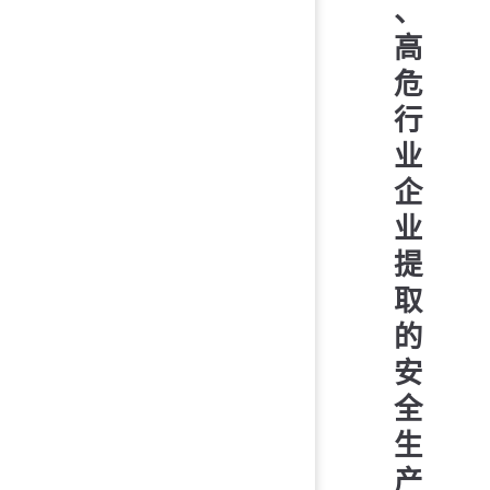
、
高
危
行
业
企
业
提
取
的
安
全
生
产