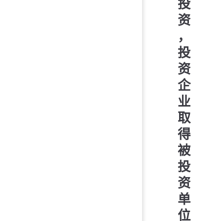
投
资
，
投
资
企
业
取
得
被
投
资
单
位