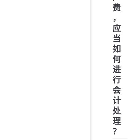
费
，
应
当
如
何
进
行
会
计
处
理
？