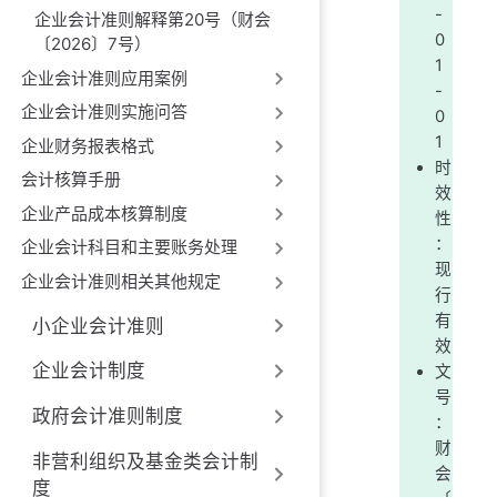
-
企业会计准则解释第20号（财会
0
〔2026〕7号）
1
企业会计准则应用案例
-
企业会计准则实施问答
0
1
企业财务报表格式
时
会计核算手册
效
企业产品成本核算制度
性
：
企业会计科目和主要账务处理
现
企业会计准则相关其他规定
行
有
小企业会计准则
效
企业会计制度
文
号
政府会计准则制度
：
财
非营利组织及基金类会计制
会
度