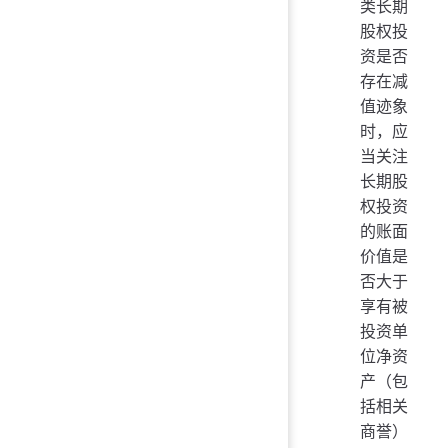
类长期
股权投
资是否
存在减
值迹象
时，应
当关注
长期股
权投资
的账面
价值是
否大于
享有被
投资单
位净资
产（包
括相关
商誉）