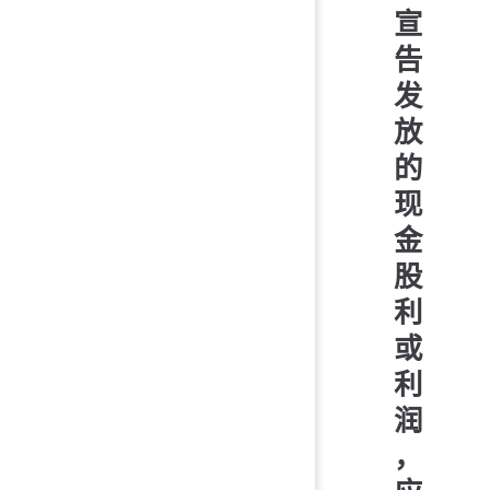
宣
告
发
放
的
现
金
股
利
或
利
润
，