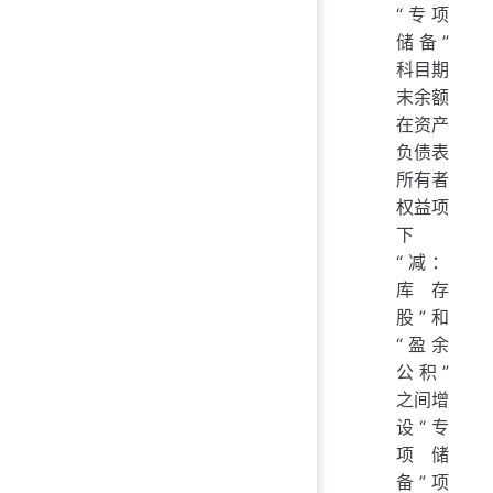
“专项
储备”
科目期
末余额
在资产
负债表
所有者
权益项
下
“减：
库存
股”和
“盈余
公积”
之间增
设“专
项储
备”项