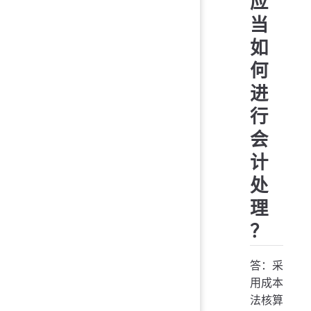
应
当
如
何
进
行
会
计
处
理
？
答：采
用成本
法核算