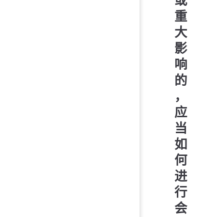
或
重
大
影
响
的
，
应
当
如
何
进
行
会