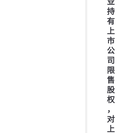
业
持
有
上
市
公
司
限
售
股
权
，
对
上