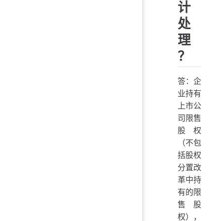
计
处
理
？
答：企
业持有
上市公
司限售
股权
（不包
括股权
分置改
革中持
有的限
售股
权），