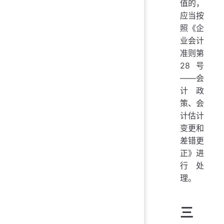
值的，
应当按
照《企
业会计
准则第
28号
——会
计政
策、会
计估计
变更和
差错更
正》进
行处
理。
三