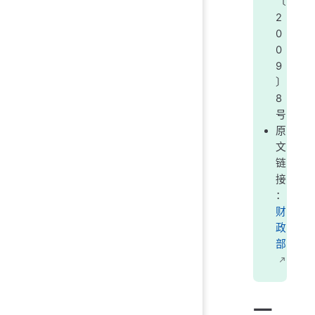
〔
2
0
0
9
〕
8
号
原
文
链
接
：
财
政
部
一