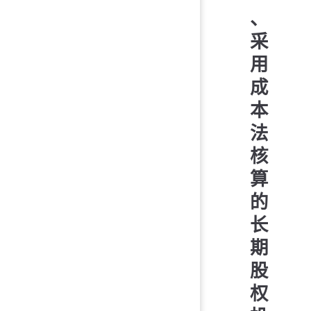
、
采
用
成
本
法
核
算
的
长
期
股
权