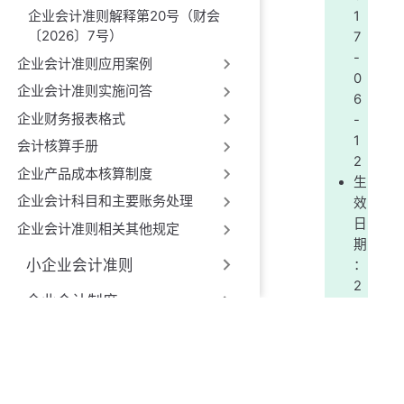
企业会计准则解释第20号（财会
1
〔2026〕7号）
7
-
企业会计准则应用案例
0
企业会计准则实施问答
6
企业财务报表格式
-
1
会计核算手册
2
企业产品成本核算制度
生
企业会计科目和主要账务处理
效
日
企业会计准则相关其他规定
期
小企业会计准则
：
2
企业会计制度
0
1
政府会计准则制度
8
-
非营利组织及基金类会计制
0
度