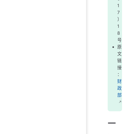
1
7
〕
1
8
号
原
文
链
接
：
财
政
部
一
、