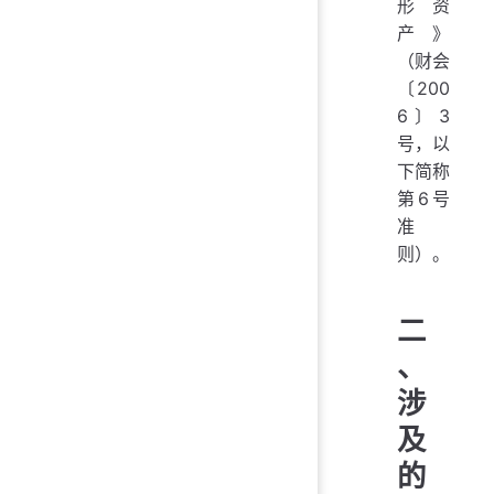
形资
产》
（财会
〔200
6〕3
号，以
下简称
第6号
准
则）。
二
、
涉
及
的