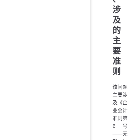
涉
及
的
主
要
准
则
该问题
主要涉
及《企
业会计
准则第
6号
——无