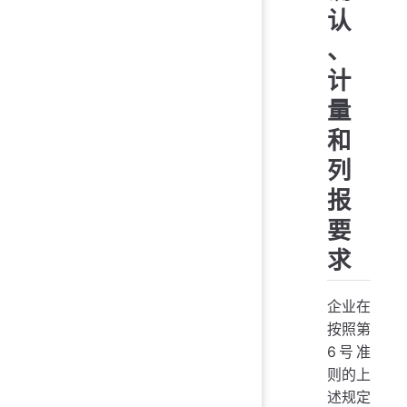
认
、
计
量
和
列
报
要
求
企业在
按照第
6号准
则的上
述规定