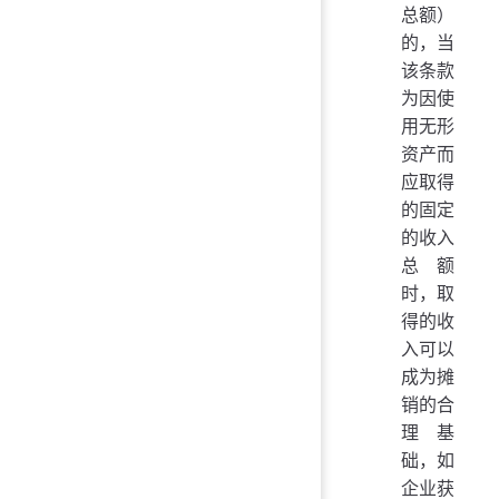
总额）
的，当
该条款
为因使
用无形
资产而
应取得
的固定
的收入
总额
时，取
得的收
入可以
成为摊
销的合
理基
础，如
企业获