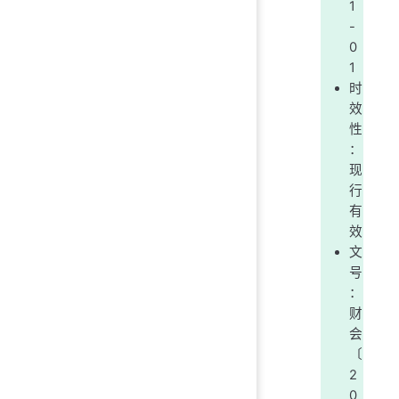
1
-
0
1
时
效
性
：
现
行
有
效
文
号
：
财
会
〔
2
0