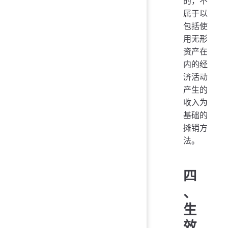
的，不
属于以
包括使
用无形
资产在
内的经
济活动
产生的
收入为
基础的
摊销方
法。
四
、
生
效