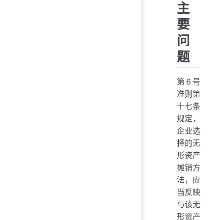
主
要
问
题
第6号
准则第
十七条
规定，
企业选
择的无
形资产
摊销方
法，应
当反映
与该无
形资产