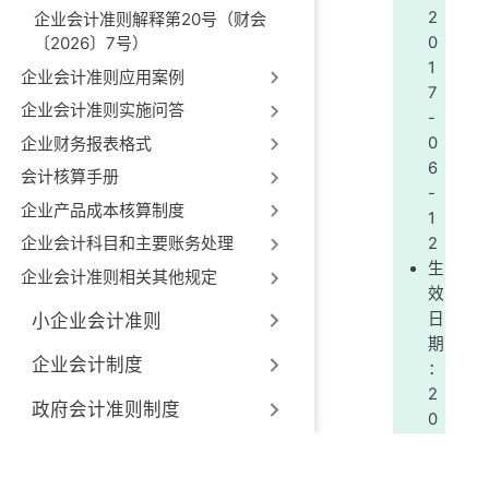
2
企业会计准则解释第20号（财会
0
〔2026〕7号）
1
企业会计准则应用案例
7
企业会计准则实施问答
-
企业财务报表格式
0
6
会计核算手册
-
企业产品成本核算制度
1
企业会计科目和主要账务处理
2
生
企业会计准则相关其他规定
效
日
小企业会计准则
期
企业会计制度
：
2
政府会计准则制度
0
1
非营利组织及基金类会计制
8
度