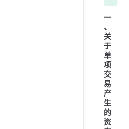
一
、
关
于
单
项
交
易
产
生
的
资