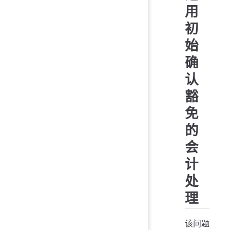
用
初
始
确
认
豁
免
的
会
计
处
理
该问题