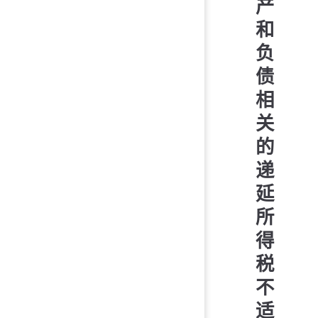
产
和
负
债
相
关
的
递
延
所
得
税
不
适