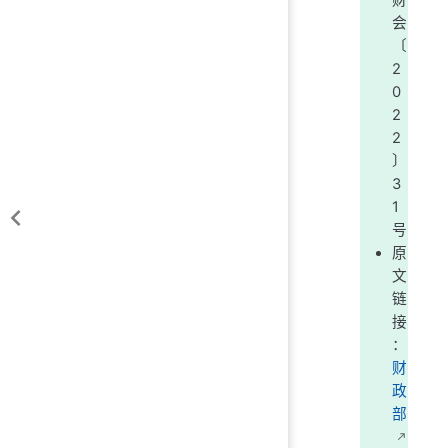
财
会
〔
2
0
2
2
〕
3
1
号
原
文
链
接
：
财
政
部