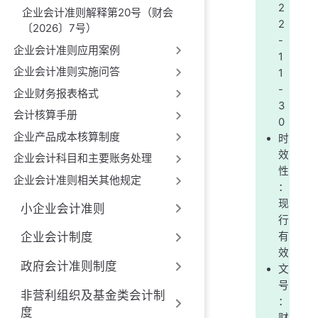
2
企业会计准则解释第20号（财会
2
〔2026〕7号）
-
企业会计准则应用案例
1
企业会计准则实施问答
1
-
企业财务报表格式
3
会计核算手册
0
企业产品成本核算制度
时
效
企业会计科目和主要账务处理
性
企业会计准则相关其他规定
：
现
小企业会计准则
行
有
企业会计制度
效
政府会计准则制度
文
号
非营利组织及基金类会计制
：
度