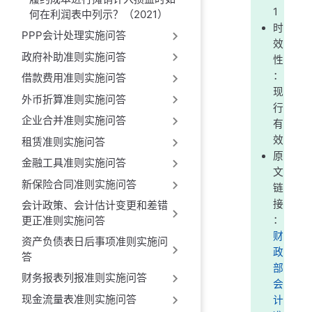
1
何在利润表中列示？（2021）
时
PPP会计处理实施问答
效
政府补助准则实施问答
性
：
借款费用准则实施问答
现
外币折算准则实施问答
行
企业合并准则实施问答
有
效
租赁准则实施问答
原
金融工具准则实施问答
文
新保险合同准则实施问答
链
接
会计政策、会计估计变更和差错
：
更正准则实施问答
财
资产负债表日后事项准则实施问
政
答
部
财务报表列报准则实施问答
会
现金流量表准则实施问答
计