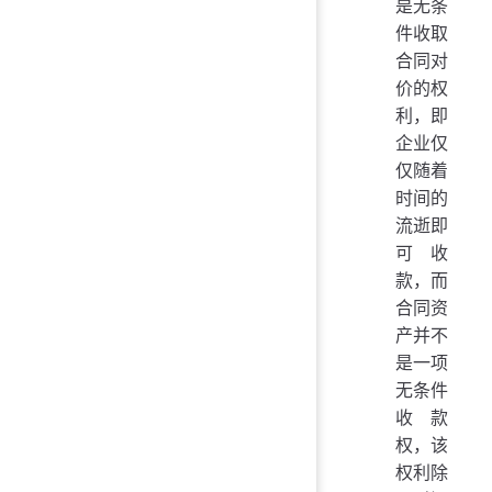
是无条
件收取
合同对
价的权
利，即
企业仅
仅随着
时间的
流逝即
可收
款，而
合同资
产并不
是一项
无条件
收款
权，该
权利除