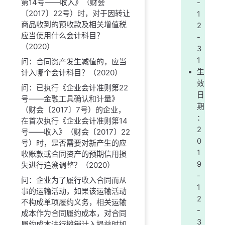
第14号——收入》（财会
-
〔2017〕22号）时，对于因转让
1
商品收到的预收款及相关增值税
2
应当使用什么会计科目？
-
（2020）
3
1
问：合同资产发生减值的，应当
生
计入哪个会计科目？（2020）
效
问：已执行《企业会计准则第22
日
号——金融工具确认和计量》
期
（财会〔2017〕7号）的企业，
：
在首次执行《企业会计准则第14
2
号——收入》（财会〔2017〕22
0
号）时，是否需要对新产生的应
1
收账款或合同资产的预期信用损
9
失进行追溯调整？（2020）
-
问：企业为了履行收入合同而从
1
事的运输活动，如果该运输活动
2
不构成单项履约义务，相关运输
-
成本作为合同履约成本，对合同
3
履约成本进行摊销计入损益时如