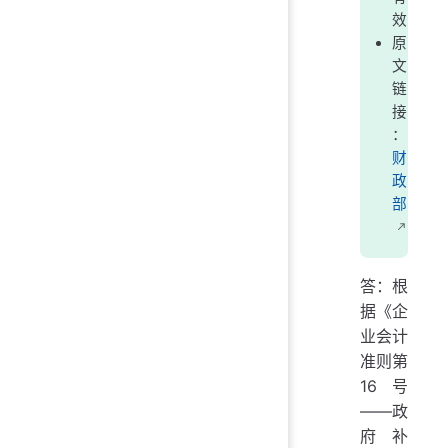
效
原
文
链
接
：
财
政
部
答：根
据《企
业会计
准则第
16号
——政
府补