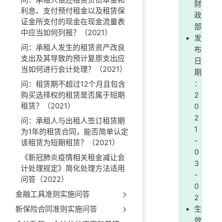
财
利息、支付预付租金以及租赁保
政
证金所支付的现金在现金流量表
部
中应当如何列报？（2021）
发
问：承租人发生的租赁资产改良
布
支出及其导致的预计复原支出应
日
当如何进行会计处理？（2021）
期
问：租赁期不超过12个月且包含
：
购买选择权的租赁是否属于短期
2
租赁？（2021）
0
2
问：承租人与出租人签订租赁期
1
为1年的租赁合同，能否简单认定
-
该租赁为短期租赁？（2021）
0
《新冠肺炎疫情相关租金减让会
3
计处理规定》简化处理方法适用
-
问答（2022）
0
金融工具准则实施问答
2
新保险合同准则实施问答
生
效