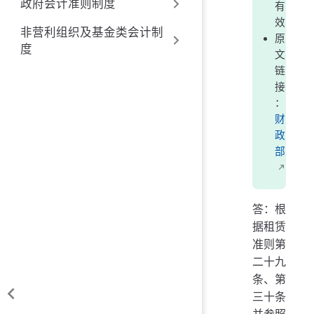
政府会计准则制度
有
效
非营利组织及基金类会计制
原
度
文
链
接
：
财
政
部
答：根
据租赁
准则第
二十九
条、第
三十条
并参照