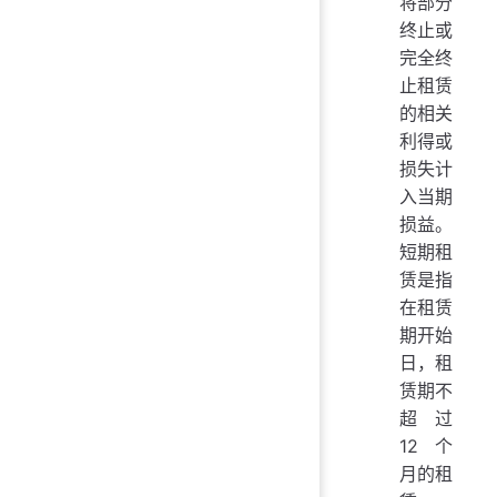
将部分
终止或
完全终
止租赁
的相关
利得或
损失计
入当期
损益。
短期租
赁是指
在租赁
期开始
日，租
赁期不
超过
12个
月的租