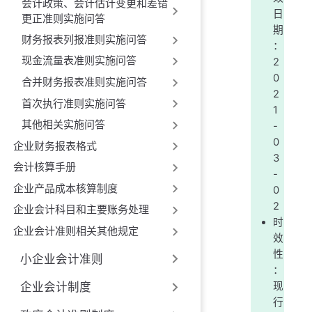
会计政策、会计估计变更和差错
日
更正准则实施问答
期
财务报表列报准则实施问答
：
现金流量表准则实施问答
2
0
合并财务报表准则实施问答
2
首次执行准则实施问答
1
其他相关实施问答
-
0
企业财务报表格式
3
会计核算手册
-
企业产品成本核算制度
0
2
企业会计科目和主要账务处理
时
企业会计准则相关其他规定
效
性
小企业会计准则
：
现
企业会计制度
行