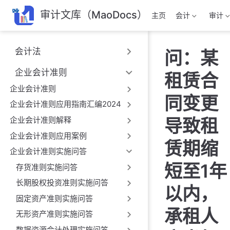
跳
审计文库（MaoDocs）
主页
会计
审计
至
主
要
会计法
问：某
內
容
企业会计准则
租赁合
企业会计准则
同变更
企业会计准则应用指南汇编2024
企业会计准则解释
导致租
企业会计准则应用案例
赁期缩
企业会计准则实施问答
短至1年
存货准则实施问答
长期股权投资准则实施问答
以内，
固定资产准则实施问答
承租人
无形资产准则实施问答
数据资源会计处理实施问答