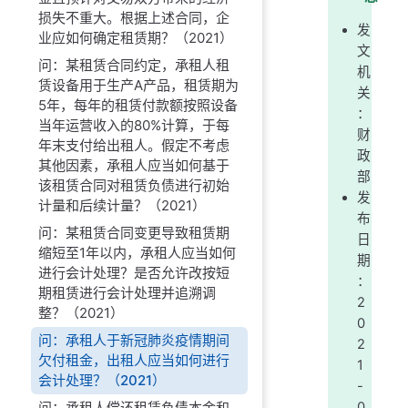
损失不重大。根据上述合同，企
发
业应如何确定租赁期？（2021）
文
问：某租赁合同约定，承租人租
机
赁设备用于生产A产品，租赁期为
关
5年，每年的租赁付款额按照设备
：
当年运营收入的80%计算，于每
财
年末支付给出租人。假定不考虑
政
其他因素，承租人应当如何基于
部
该租赁合同对租赁负债进行初始
发
计量和后续计量？（2021）
布
问：某租赁合同变更导致租赁期
日
缩短至1年以内，承租人应当如何
期
进行会计处理？是否允许改按短
：
期租赁进行会计处理并追溯调
2
整？（2021）
0
问：承租人于新冠肺炎疫情期间
2
欠付租金，出租人应当如何进行
1
会计处理？（2021）
-
问：承租人偿还租赁负债本金和
0