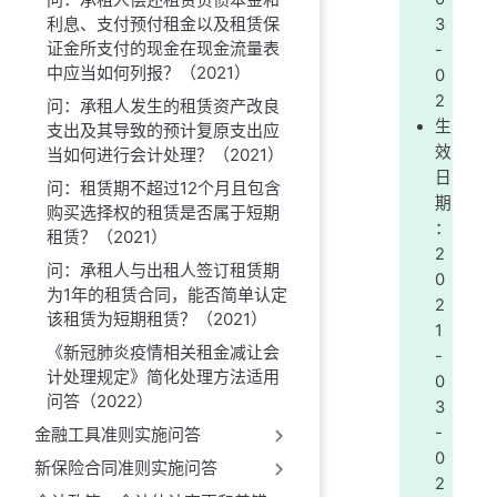
利息、支付预付租金以及租赁保
3
证金所支付的现金在现金流量表
-
中应当如何列报？（2021）
0
2
问：承租人发生的租赁资产改良
生
支出及其导致的预计复原支出应
效
当如何进行会计处理？（2021）
日
问：租赁期不超过12个月且包含
期
购买选择权的租赁是否属于短期
：
租赁？（2021）
2
问：承租人与出租人签订租赁期
0
为1年的租赁合同，能否简单认定
2
该租赁为短期租赁？（2021）
1
《新冠肺炎疫情相关租金减让会
-
计处理规定》简化处理方法适用
0
问答（2022）
3
-
金融工具准则实施问答
0
新保险合同准则实施问答
2