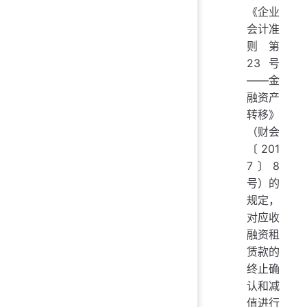
《企业
会计准
则第
23号
——金
融资产
转移》
（财会
〔201
7〕8
号）的
规定，
对应收
融资租
赁款的
终止确
认和减
值进行