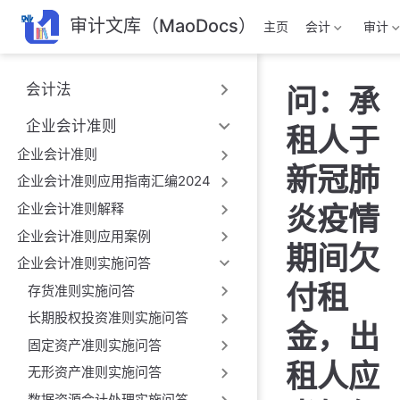
跳
审计文库（MaoDocs）
主页
会计
审计
至
主
要
会计法
问：承
內
容
企业会计准则
租人于
企业会计准则
新冠肺
企业会计准则应用指南汇编2024
企业会计准则解释
炎疫情
企业会计准则应用案例
期间欠
企业会计准则实施问答
付租
存货准则实施问答
长期股权投资准则实施问答
金，出
固定资产准则实施问答
租人应
无形资产准则实施问答
数据资源会计处理实施问答