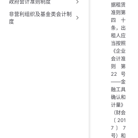
政府会计准则制度
据租赁
准则第
非营利组织及基金类会计制
四十
度
条，出
租人应
当按照
《企业
会计准
则第
22号
——金
融工具
确认和
计量》
（财会
〔201
7〕7
号）和