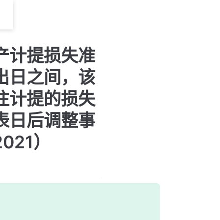
产计提损失准
出日之间，该
往计提的损失
表日后调整事
021）