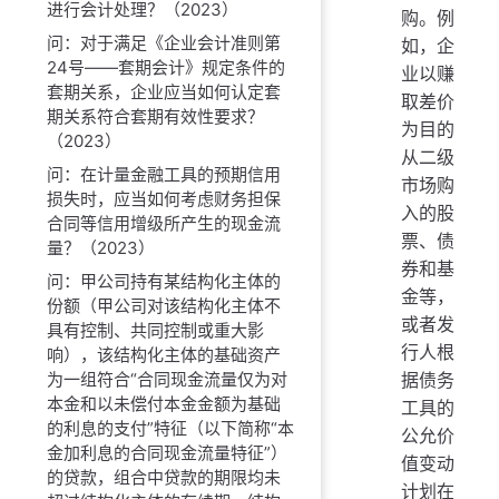
进行会计处理？（2023）
购。例
问：对于满足《企业会计准则第
如，企
24号——套期会计》规定条件的
业以赚
套期关系，企业应当如何认定套
取差价
期关系符合套期有效性要求？
为目的
（2023）
从二级
问：在计量金融工具的预期信用
市场购
损失时，应当如何考虑财务担保
入的股
合同等信用增级所产生的现金流
票、债
量？（2023）
券和基
问：甲公司持有某结构化主体的
金等，
份额（甲公司对该结构化主体不
或者发
具有控制、共同控制或重大影
行人根
响），该结构化主体的基础资产
据债务
为一组符合“合同现金流量仅为对
本金和以未偿付本金金额为基础
工具的
的利息的支付”特征（以下简称“本
公允价
金加利息的合同现金流量特征”）
值变动
的贷款，组合中贷款的期限均未
计划在