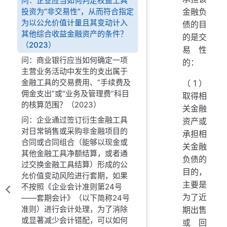
问：企业应当如何判定权益工具
金融负
投资为“非交易性”，从而符合指定
为以公允价值计量且其变动计入
债的目
其他综合收益金融资产的条件？
的是交
（2023）
易性
问：商业银行应当如何确定一项
的：
主营业务活动中发生的支出属于
金融工具的交易费用、“手续费及
（1）
佣金支出”或“业务及管理费”科目
取得相
的核算范围？（2023）
关金融
问：企业通过签订衍生金融工具
资产或
对日常销售或采购非金融项目的
承担相
合同或合同组合（能够以现金或
关金融
其他金融工具净额结算，或者通
负债的
过交换金融工具结算）形成的公
目的，
允价值变动风险进行套期，如果
主要是
不按照《企业会计准则第24号
为了近
——套期会计》（以下简称24号
准则）进行会计处理，为了消除
期出售
或显著减少会计错配，可以如何
或回