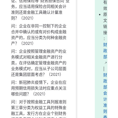
证、信用保险等“财务担保合同”业
有
务，应当适用保险合同相关会计
效
准则还是金融工具确认计量准
原
则？（2021）
文
问：企业在非同一控制下的企业
链
合并中确认的或有对价构成金融
接
资产的，应当分类为何种金融资
：
产？（2021）
财
政
问：企业按照管理金融资产的业
务模式对相关金融资产进行分
部
类，在评估确定管理金融资产的
业务模式时，应当从子公司层面
|
还是集团层面考虑？（2021）
财
政
问：新冠肺炎疫情下，企业在应
部
用预期信用损失法时应重点关注
会
哪些问题？（2021）
计
问：对于按照金融工具列报准则
准
第三章分类为权益工具的特殊金
则
融工具，发行方在企业个别财务
委