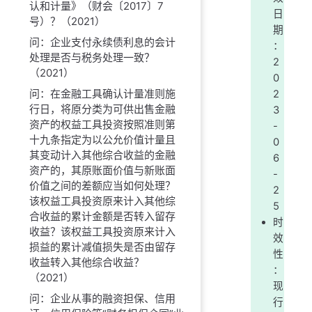
认和计量》（财会〔2017〕7
日
号）？（2021）
期
问：企业支付永续债利息的会计
：
处理是否与税务处理一致？
2
（2021）
0
问：在金融工具确认计量准则施
2
行日，将原分类为可供出售金融
3
资产的权益工具投资按照准则第
-
十九条指定为以公允价值计量且
0
其变动计入其他综合收益的金融
6
资产的，其原账面价值与新账面
-
价值之间的差额应当如何处理？
2
该权益工具投资原来计入其他综
5
合收益的累计金额是否转入留存
时
收益？该权益工具投资原来计入
效
损益的累计减值损失是否由留存
性
收益转入其他综合收益？
：
（2021）
现
问：企业从事的融资担保、信用
行