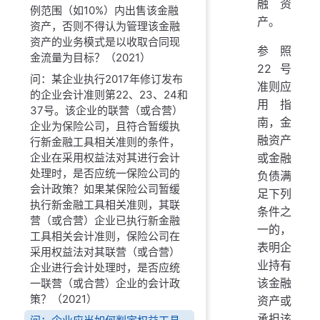
融资
例范围（如10%）内出售该金融
产。
资产，否则不得认为管理该金融
资产的业务模式是以收取合同现
参照
金流量为目标？（2021）
22号
问：某企业执行2017年修订发布
准则应
的企业会计准则第22、23、24和
用指
37号。该企业的联营（或合营）
南，金
企业为保险公司，且符合暂缓执
融资产
行新金融工具相关准则的条件，
或金融
企业在采用权益法对其进行会计
处理时，是否应统一保险公司的
负债满
会计政策？如果某保险公司暂缓
足下列
执行新金融工具相关准则，其联
条件之
营（或合营）企业已执行新金融
一的，
工具相关会计准则，保险公司在
表明企
采用权益法对其联营（或合营）
业持有
企业进行会计处理时，是否应统
该金融
一联营（或合营）企业的会计政
策？（2021）
资产或
承担该