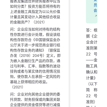
报表及集团合并财务报表中应当
员
如何分类？投资方能否将持有的
会
上述金融工具指定为以公允价值
计量且其变动计入其他综合收益
的金融资产？（2021）
问：企业应当如何对持有的结构
答：根
性存款进行会计处理，假设该结
据《企
构性存款符合《中国银保监会办
业会计
公厅关于进一步规范商业银行结
准则第
构性存款业务的通知》（银保监
22号
办发〔2019〕204号）定义，即
——金
为嵌入金融衍生产品的存款，通
融工具
过与利率、汇率、指数等的波动
挂钩或者与某实体的信用情况挂
确认和
钩，使存款人在承担一定风险的
计量》
基础上获得相应的收益。
（以下
（2021）
简称
问：企业对向其他企业提供的委
22号
托贷款、财务担保或向集团关联
准则）
企业提供的资金借贷等进行减值