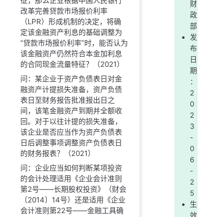
征，那么企业根据中国人民银行
财
改革完善贷款市场报价利率
政
（LPR）形成机制的决定，将确
部
定该金融资产利息的基础调整为
发
“贷款市场报价利率”时，能否认为
布
该金融资产仍然符合本金加利息
日
的合同现金流量特征？（2021）
期
问：某企业于资产负债表日对金
：
融资产计提损失准备，资产负债
2
表日至财务报告批准报出日之
0
间，该笔金融资产到期并全额收
2
回。对于以往计提的损失准备，
3
该企业是否应当作为资产负债表
-
日后调整事项调整资产负债表日
0
的财务报表？（2021）
6
问：企业应当如何判断某项投资
-
的会计处理适用《企业会计准则
2
第2号——长期股权投资》（财会
5
〔2014〕14号）还是适用《企业
生
会计准则第22号——金融工具确
效