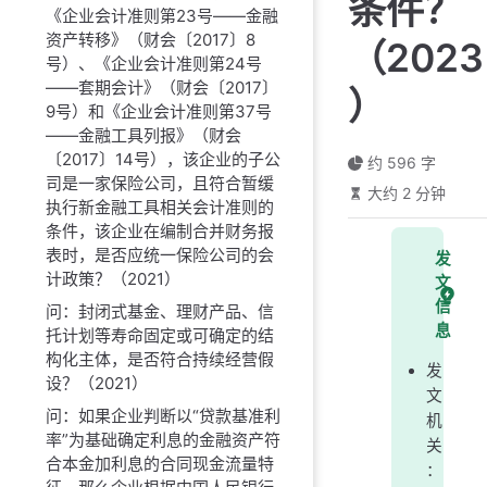
条件？
《企业会计准则第23号——金融
资产转移》（财会〔2017〕8
（2023
号）、《企业会计准则第24号
——套期会计》（财会〔2017〕
）
9号）和《企业会计准则第37号
——金融工具列报》（财会
〔2017〕14号），该企业的子公
约 596 字
司是一家保险公司，且符合暂缓
大约 2 分钟
执行新金融工具相关会计准则的
条件，该企业在编制合并财务报
表时，是否应统一保险公司的会
发
计政策？（2021）
文
信
问：封闭式基金、理财产品、信
息
托计划等寿命固定或可确定的结
构化主体，是否符合持续经营假
发
设？（2021）
文
问：如果企业判断以“贷款基准利
机
率”为基础确定利息的金融资产符
关
合本金加利息的合同现金流量特
：