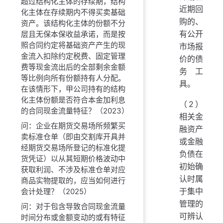
超过结构化主体的存续期，结构
近期回
化主体在存续期内不得买卖基础
购的、
资产。该结构化主体的份额不分
有公开
层且无保本保收益承诺，而是按
照合同约定将基础资产产生的现
市场报
金流入扣除约定税费、固定管理
价的债
费等现金流出后的全部剩余金额
务工
等比例向所有份额持有人分配。
具。
在该情形下，甲公司持有的结构
化主体份额是否符合本金加利息
（2）
的合同现金流量特征？（2023）
相关金
问：企业在期货交易场所频繁买
融资产
卖标准仓单（即由交割库开具并
或金融
经期货交易场所登记的标准化提
负债在
货凭证）以从其短期价格波动中
初始确
获取利润、不涉及标准仓单对应
认时属
商品实物提取的，应当如何进行
于集中
会计处理？（2025）
管理的
问：对于包含导致合同现金流量
可辨认
时间分布或金额变动的或有特征