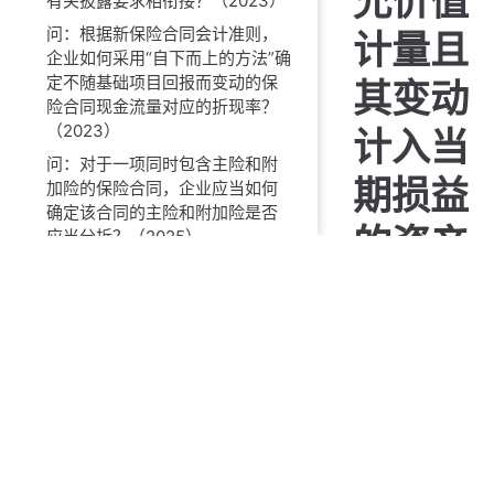
允价值
有关披露要求相衔接？（2023）
问：根据新保险合同会计准则，
计量且
企业如何采用“自下而上的方法”确
定不随基础项目回报而变动的保
其变动
险合同现金流量对应的折现率？
（2023）
计入当
问：对于一项同时包含主险和附
期损益
加险的保险合同，企业应当如何
确定该合同的主险和附加险是否
的资产
应当分拆？（2025）
问：企业在评估保险合同是否为
（或负
具有直接参与分红特征的保险合
同时，如何确定评估时点、评估
债）以
单元以及未来现金流量可能的情
景？（2025）
外的资
问：根据《关于加强万能型人身
保险监管有关事项的通知》（金
产（或
规〔2025〕14号）计提特别储备
的万能险产品，是否属于具有直
负