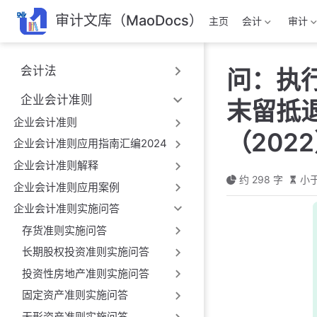
跳
审计文库（MaoDocs）
主页
会计
审计
至
主
要
会计法
问：执
內
容
企业会计准则
末留抵
企业会计准则
（202
企业会计准则应用指南汇编2024
企业会计准则解释
约 298 字
小于
企业会计准则应用案例
企业会计准则实施问答
存货准则实施问答
长期股权投资准则实施问答
投资性房地产准则实施问答
固定资产准则实施问答
无形资产准则实施问答