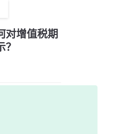
何对增值税期
示？