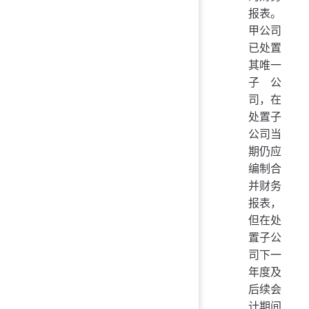
报表。
甲公司
已处置
其唯一
子公
司，在
处置子
公司当
期仍应
编制合
并财务
报表，
但在处
置子公
司下一
年度及
后续会
计期间