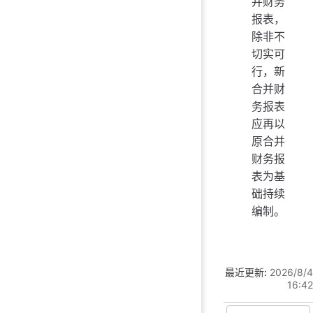
并财务
报表，
除非不
切实可
行，新
合并财
务报表
应再以
原合并
财务报
表为基
础持续
编制。
最近更新:
2026/8/4
16:42