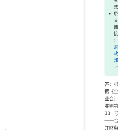
有
效
原
文
链
接
：
财
政
部
答：根
据《企
业会计
准则第
33号
——合
并财务