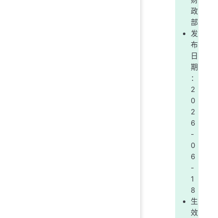
财
政
部
发
布
日
期
：
2
0
2
6
-
0
6
-
1
8
生
效