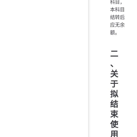
科目，
本科目
结转后
应无余
额。
二
、
关
于
拟
结
束
使
用