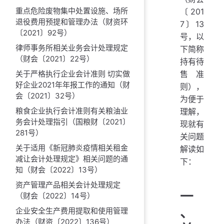
重点危险废物集中处置设施、场所
〔201
退役费用预提和管理办法（财资环
7〕13
〔2021〕92号）
号，以
律师事务所相关业务会计处理规定
下简称
（财会〔2021〕22号）
持有待
售准
关于严格执行企业会计准则 切实做
好企业2021年年报工作的通知（财
则），
会〔2021〕32号）
为便于
粮食企业执行会计准则有关粮油业
理解，
务会计处理指引（国粮财〔2021〕
现就有
281号）
关问题
关于适用《新冠肺炎疫情相关租金
解读如
减让会计处理规定》相关问题的通
下：
知（财会〔2022〕13号）
资产管理产品相关会计处理规定
一
（财会〔2022〕14号）
、
企业安全生产费用提取和使用管理
办法（财资〔2022〕136号）