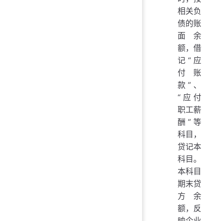
相关负
债的账
面余
额，借
记“应
付账
款”、
“应付
职工薪
酬”等
科目，
贷记本
科目。
本科目
期末贷
方余
额，反
映企业