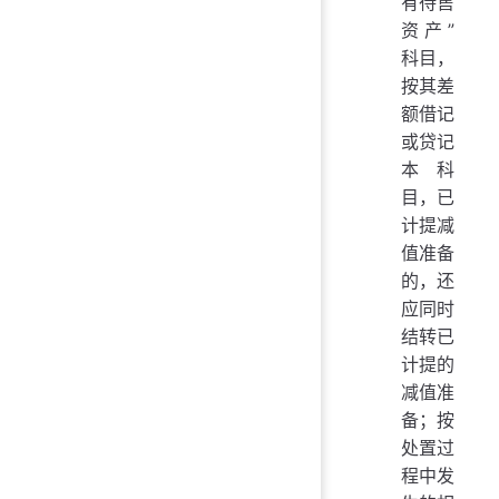
有待售
资产”
科目，
按其差
额借记
或贷记
本科
目，已
计提减
值准备
的，还
应同时
结转已
计提的
减值准
备；按
处置过
程中发