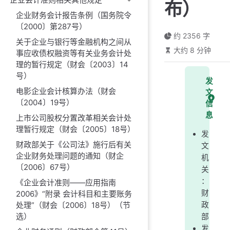
布）
企业财务会计报告条例（国务院令
〔2000〕第287号）
约 2356 字
关于企业与银行等金融机构之间从
大约 8 分钟
事应收债权融资等有关业务会计处
理的暂行规定（财会〔2003〕14
号）
发
电影企业会计核算办法（财会
文
〔2004〕19号）
信
息
上市公司股权分置改革相关会计处
理暂行规定（财会〔2005〕18号）
发
财政部关于《公司法》施行后有关
文
企业财务处理问题的通知（财企
机
〔2006〕67号）
关
：
《企业会计准则——应用指南
财
2006》“附录 会计科目和主要账务
处理”（财会〔2006〕18号）（节
政
选）
部
发