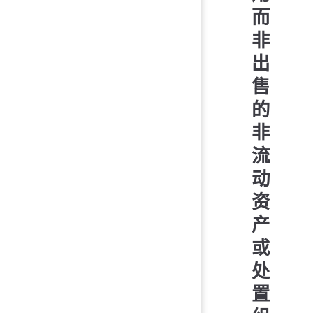
而
非
出
售
的
非
流
动
资
产
或
处
置