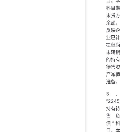
目。本
科目期
末贷方
余额，
反映企
业已计
提但尚
未转销
的持有
待售资
产减值
准备。
3．
“2245
持有待
售负
债”科
目。本