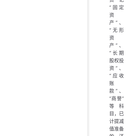
“固定
资
产”、
“无形
资
产”、
“长期
股权投
资”、
“应收
账
款”、
“商誉”
等科
目，已
计提减
值准备