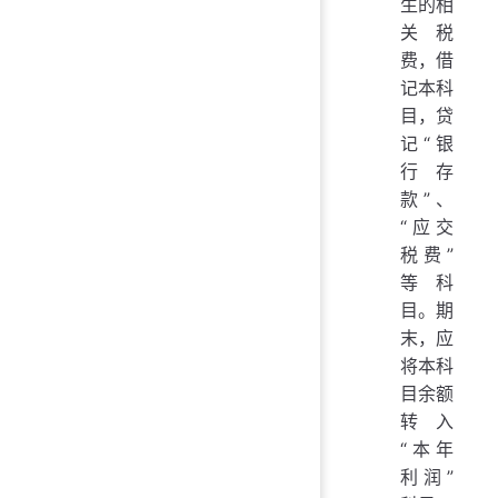
生的相
关税
费，借
记本科
目，贷
记“银
行存
款”、
“应交
税费”
等科
目。期
末，应
将本科
目余额
转入
“本年
利润”