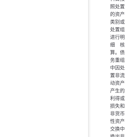
照处置
的资产
类别或
处置组
进行明
细核
算。债
务重组
中因处
置非流
动资产
产生的
利得或
损失和
非货币
性资产
交换中
换出非