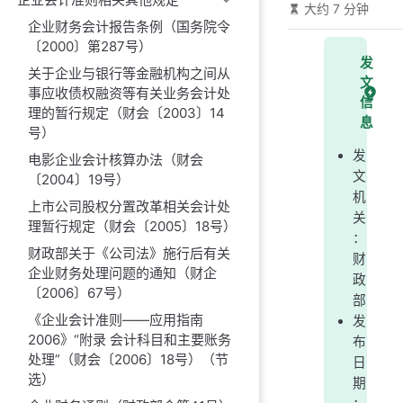
大约 7 分钟
企业财务会计报告条例（国务院令
〔2000〕第287号）
发
关于企业与银行等金融机构之间从
文
事应收债权融资等有关业务会计处
信
理的暂行规定（财会〔2003〕14
息
号）
发
电影企业会计核算办法（财会
文
〔2004〕19号）
机
上市公司股权分置改革相关会计处
关
理暂行规定（财会〔2005〕18号）
：
财政部关于《公司法》施行后有关
财
企业财务处理问题的通知（财企
政
〔2006〕67号）
部
《企业会计准则——应用指南
发
2006》“附录 会计科目和主要账务
布
处理”（财会〔2006〕18号）（节
日
选）
期