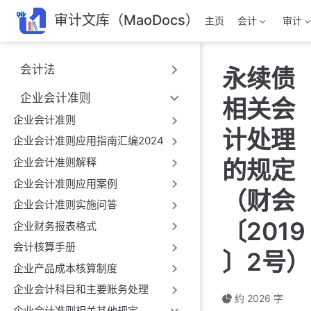
跳
审计文库（MaoDocs）
主页
会计
审计
至
主
要
会计法
永续债
內
容
企业会计准则
相关会
企业会计准则
计处理
企业会计准则应用指南汇编2024
企业会计准则解释
的规定
企业会计准则应用案例
（财会
企业会计准则实施问答
〔2019
企业财务报表格式
会计核算手册
〕2号）
企业产品成本核算制度
企业会计科目和主要账务处理
约 2026 字
企业会计准则相关其他规定