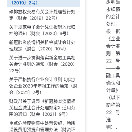
步明确
〔2019〕2号）
永续债
碳排放权交易有关会计处理暂行规
的会计
定（财会〔2019〕22号）
处理，
关于规范电子会计凭证报销入账归
根据
档的通知（财会〔2020〕6号）
《企业
新冠肺炎疫情相关租金减让会计处
会计准
理规定（财会〔2020〕10号）
则第
关于进一步贯彻落实新金融工具相
22号
关会计准则的通知（财会〔2020〕
——金
22号）
融工具
关于严格执行企业会计准则 切实加
确认和
强企业2020年年报工作的通知（财
计量》
会〔2021〕2号）
（以下
财政部关于调整《新冠肺炎疫情相
简称第
关租金减让会计处理规定》适用范
22号
围的通知（财会〔2021〕9号）
准
重点危险废物集中处置设施、场所
则）、
退役费用预提和管理办法（财资环