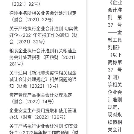
《企业
〔2021〕92号）
会计准
律师事务所相关业务会计处理规定
则第
（财会〔2021〕22号）
37号
关于严格执行企业会计准则 切实做
——金
好企业2021年年报工作的通知（财
融工具
会〔2021〕32号）
列报》
粮食企业执行会计准则有关粮油业
（以下
务会计处理指引（国粮财〔2021〕
简称第
281号）
37号
关于适用《新冠肺炎疫情相关租金
准则）
减让会计处理规定》相关问题的通
等相关
知（财会〔2022〕13号）
企业会
资产管理产品相关会计处理规定
计准则
（财会〔2022〕14号）
规定，
企业安全生产费用提取和使用管理
现对永
办法（财资〔2022〕136号）
续债相
关于严格执行企业会计准则 切实做
关会计
好企业2022年年报工作的通知（财