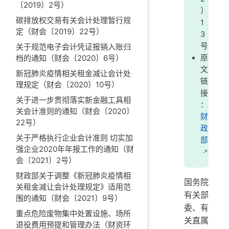
〔2019〕2号）
〕
碳排放权交易有关会计处理暂行规
1
定（财会〔2019〕22号）
3
号
关于规范电子会计凭证报销入账归
档的通知（财会〔2020〕6号）
原
文
新冠肺炎疫情相关租金减让会计处
链
理规定（财会〔2020〕10号）
接
关于进一步贯彻落实新金融工具相
：
关会计准则的通知（财会〔2020〕
财
22号）
政
关于严格执行企业会计准则 切实加
部
强企业2020年年报工作的通知（财
会〔2021〕2号）
财政部关于调整《新冠肺炎疫情相
国务院
关租金减让会计处理规定》适用范
有关部
围的通知（财会〔2021〕9号）
委、有
重点危险废物集中处置设施、场所
关直属
退役费用预提和管理办法（财资环