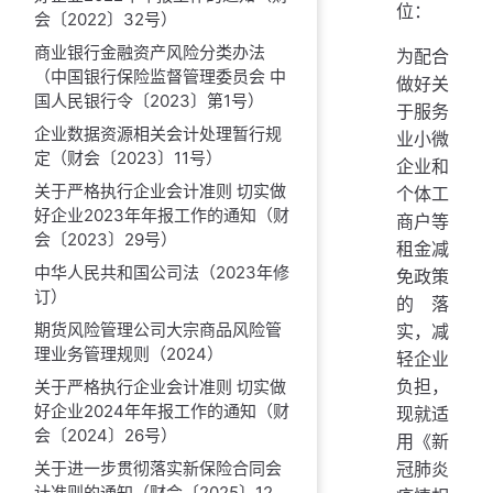
位：
会〔2022〕32号）
商业银行金融资产风险分类办法
为配合
（中国银行保险监督管理委员会 中
做好关
国人民银行令〔2023〕第1号）
于服务
企业数据资源相关会计处理暂行规
业小微
定（财会〔2023〕11号）
企业和
关于严格执行企业会计准则 切实做
个体工
好企业2023年年报工作的通知（财
商户等
会〔2023〕29号）
租金减
中华人民共和国公司法（2023年修
免政策
订）
的落
期货风险管理公司大宗商品风险管
实，减
理业务管理规则（2024）
轻企业
负担，
关于严格执行企业会计准则 切实做
好企业2024年年报工作的通知（财
现就适
会〔2024〕26号）
用《新
冠肺炎
关于进一步贯彻落实新保险合同会
计准则的通知（财会〔2025〕12