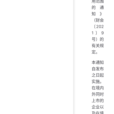
用范围
的通
知》
（财会
〔202
1〕9
号）的
有关规
定。
本通知
自发布
之日起
实施。
在境内
外同时
上市的
企业以
及在境