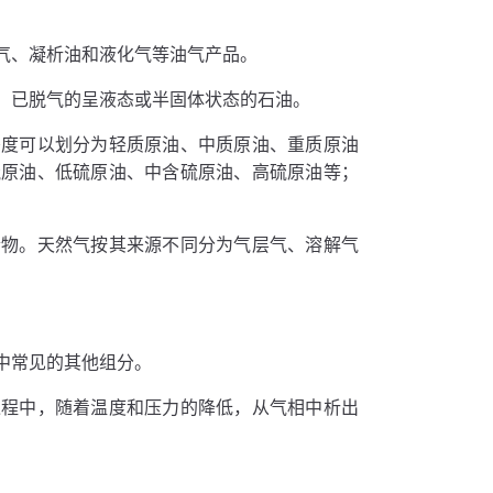
气、凝析油和液化气等油气产品。
、已脱气的呈液态或半固体状态的石油。
密度可以划分为轻质原油、中质原油、重质原油
硫原油、低硫原油、中含硫原油、高硫原油等；
合物。天然气按其来源不同分为气层气、溶解气
中常见的其他组分。
过程中，随着温度和压力的降低，从气相中析出