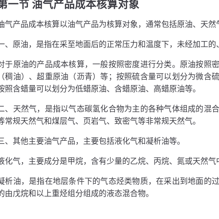
第一节 油气产品成本核算对象
油气产品成本核算以油气产品为核算对象，通常包括原油、天然
一、原油，是指在采至地面后的正常压力和温度下，未经加工的
对于原油的产品成本核算，一般按照密度进行分类。原油按照
（稠油）、超重原油（沥青）等；按照硫含量可以划分为微含
按照含蜡量可以划分为低蜡原油、含蜡原油、高蜡原油等。
二、天然气，是指以气态碳氢化合物为主的各种气体组成的混
等常规天然气和煤层气、页岩气、致密气等非常规天然气。
三、其他主要油气产品，主要包括液化气和凝析油等。
液化气，主要成分是甲烷，含有少量的乙烷、丙烷、氮或天然气
凝析油，是指在地层条件下的气态烃类物质，在采出到地面的
的由戊烷和以上重烃组分组成的液态混合物。