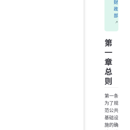
财
政
部
第
一
章
总
则
第一条
为了规
范公共
基础设
施的确