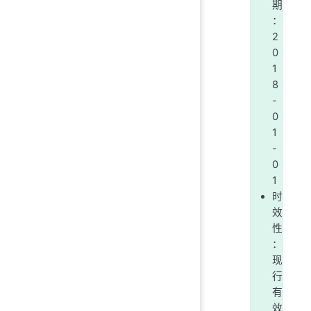
期
：
2
0
1
8
-
0
1
-
0
1
时
效
性
：
现
行
有
效