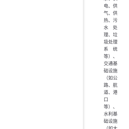
电、供
气、供
热、污
水处
理、垃
圾处理
系统
等）、
交通基
础设施
（如公
路、航
道、港
口
等）、
水利基
础设施
（如大