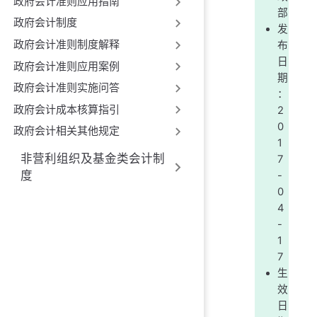
政府会计准则应用指南
部
政府会计制度
发
政府会计准则制度解释
布
日
政府会计准则应用案例
期
政府会计准则实施问答
：
政府会计成本核算指引
2
0
政府会计相关其他规定
1
非营利组织及基金类会计制
7
度
-
0
4
-
1
7
生
效
日