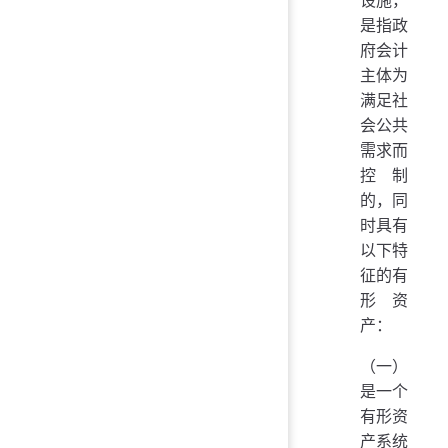
设施，
是指政
府会计
主体为
满足社
会公共
需求而
控制
的，同
时具有
以下特
征的有
形资
产：
（一）
是一个
有形资
产系统