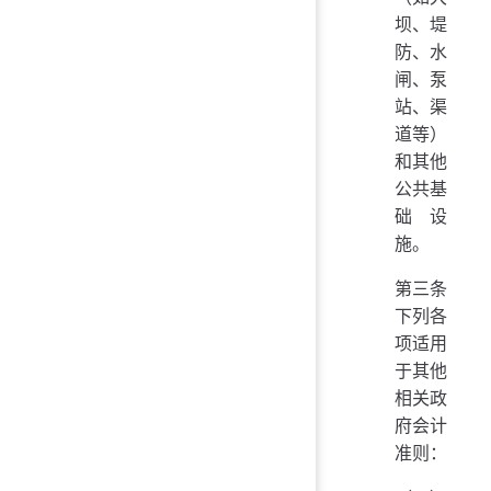
坝、堤
防、水
闸、泵
站、渠
道等）
和其他
公共基
础设
施。
第三条
下列各
项适用
于其他
相关政
府会计
准则：