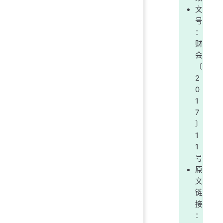
文
号
：
财
会
〔
2
0
1
7
〕
1
1
号
原
文
链
接
：