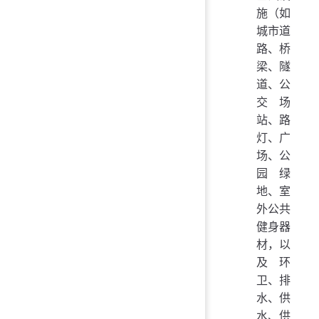
施（如
城市道
路、桥
梁、隧
道、公
交场
站、路
灯、广
场、公
园绿
地、室
外公共
健身器
材，以
及环
卫、排
水、供
水、供