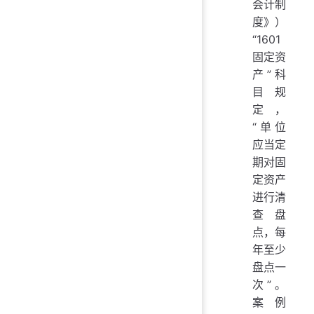
会计制
度》）
“1601
固定资
产”科
目规
定，
“单位
应当定
期对固
定资产
进行清
查盘
点，每
年至少
盘点一
次”。
案例