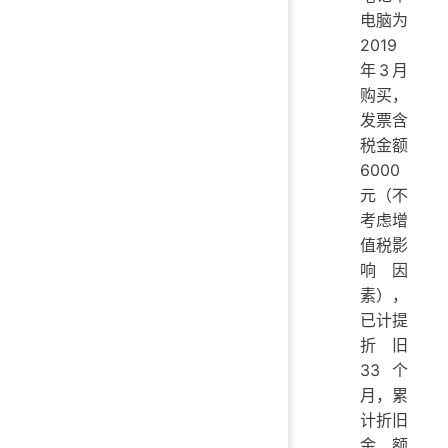
电脑为
2019
年3月
购买，
发票含
税金额
6000
元（不
考虑增
值税影
响因
素），
已计提
折旧
33个
月，累
计折旧
金额