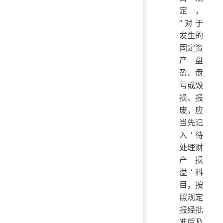
定，
“对于
发生的
固定资
产盘
盈、盘
亏或毁
损、报
废，应
当先记
入‘待
处理财
产损
溢’科
目，按
照规定
报经批
准后及