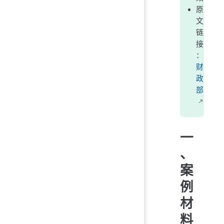
原
文
链
接
：
财
政
部
一
、
案
例
材
料