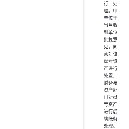
行处
理。甲
单位于
当月收
到单位
批复意
见，同
意对该
盘亏资
产进行
处置，
财务与
资产部
门对盘
亏资产
进行后
续账务
处理。