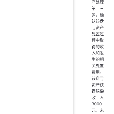
产处理
第三
步，确
认该盘
亏资产
处置过
程中取
得的收
入和发
生的相
关处置
费用。
该盘亏
资产获
得赔偿
收入
3000
元，未