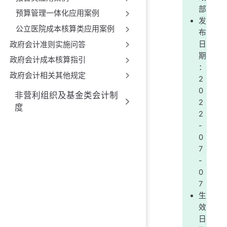
部
预算管理一体化应用案例
发
公立医院成本核算类应用案例
布
政府会计准则实施问答
日
期
政府会计成本核算指引
：
政府会计相关其他规定
2
0
非营利组织及基金类会计制
2
度
2
-
0
7
-
0
7
生
效
日