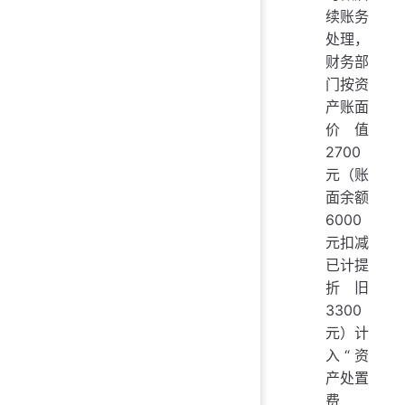
续账务
处理，
财务部
门按资
产账面
价值
2700
元（账
面余额
6000
元扣减
已计提
折旧
3300
元）计
入“资
产处置
费