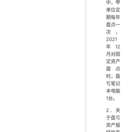
中，甲
单位定
期每年
盘点一
次，
2021
年12
月对固
定资产
盘点
时，盘
亏笔记
本电脑
1台。
2．关
于盘亏
资产报