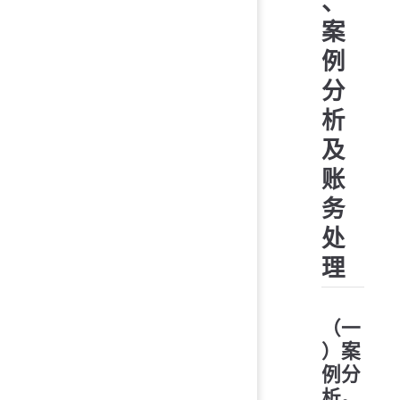
、
案
例
分
析
及
账
务
处
理
（一
）案
例分
析。