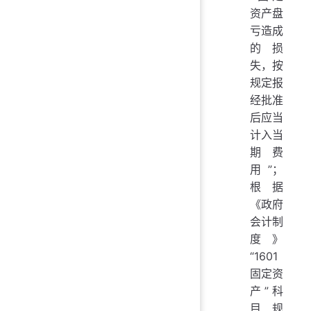
资产盘
亏造成
的损
失，按
规定报
经批准
后应当
计入当
期费
用”；
根据
《政府
会计制
度》
“1601
固定资
产”科
目规