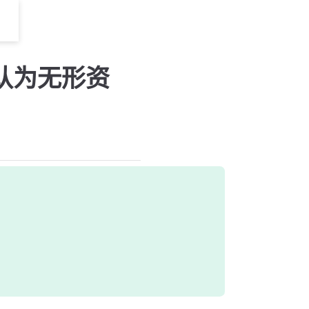
认为无形资
）