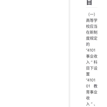
目
（一）
高等学
校应当
在新制
度规定
的
“4101
事业收
入”科
目下设
置
“4101
01 教
育事业
收
入”、