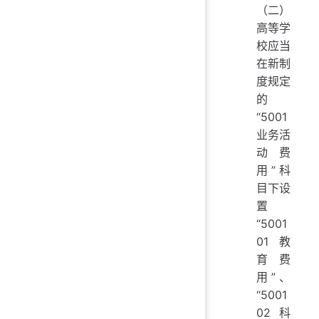
（二）
高等学
校应当
在新制
度规定
的
“5001
业务活
动费
用”科
目下设
置
“5001
01 教
育费
用”、
“5001
02 科