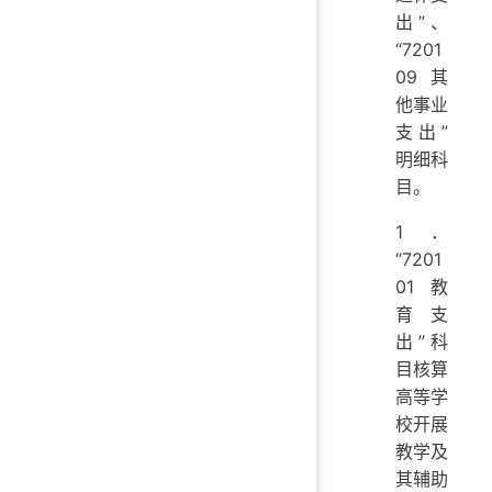
出”、
“7201
09 其
他事业
支出”
明细科
目。
1．
“7201
01 教
育支
出”科
目核算
高等学
校开展
教学及
其辅助