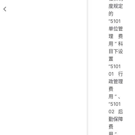
度规定
的
“5101
单位管
理费
用”科
目下设
置
“5101
01 行
政管理
费
用”、
“5101
02 后
勤保障
费
用”、