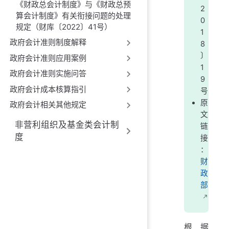
《财政总会计制度》与《财政总预
2
算会计制度》有关衔接问题的处理
0
规定（财库〔2022〕41号）
1
政府会计准则制度解释
8
〕
政府会计准则应用案例
1
政府会计准则实施问答
9
政府会计成本核算指引
号
原
政府会计相关其他规定
文
非营利组织及基金类会计制
链
度
接
：
财
政
部
根据