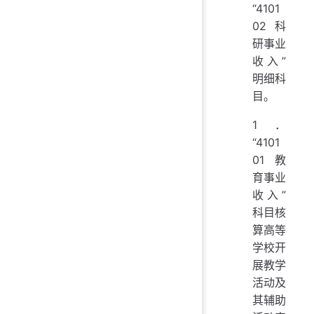
“4101
02 科
研事业
收入”
明细科
目。
1．
“4101
01 教
育事业
收入”
科目核
算高等
学校开
展教学
活动及
其辅助