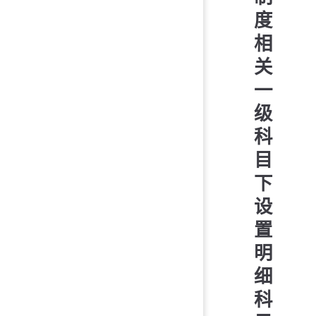
度
相
关
一
级
科
目
下
设
置
明
细
科