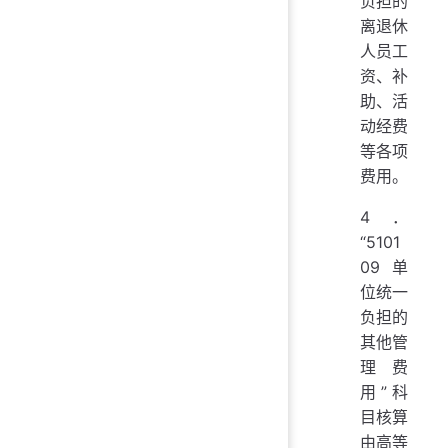
负担的
离退休
人员工
资、补
助、活
动经费
等各项
费用。
4．
“5101
09 单
位统一
负担的
其他管
理费
用”科
目核算
由高等