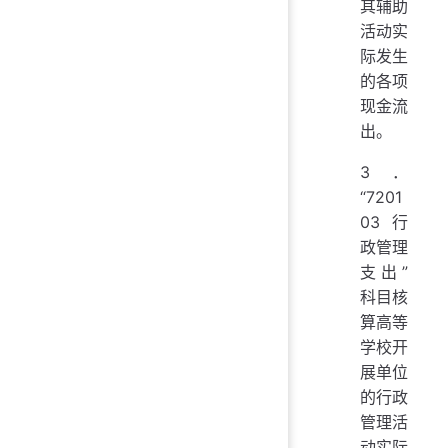
其辅助
活动实
际发生
的各项
现金流
出。
3．
“7201
03 行
政管理
支出”
科目核
算高等
学校开
展单位
的行政
管理活
动实际