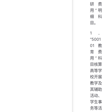
研费
用”明
细科
目。
1．
“5001
01 教
育费
用”科
目核算
高等学
校开展
教学及
其辅助
活动、
学生事
务等活