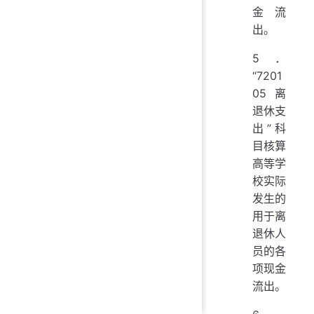
金流
出。
5．
“7201
05 离
退休支
出”科
目核算
高等学
校实际
发生的
用于离
退休人
员的各
项现金
流出。