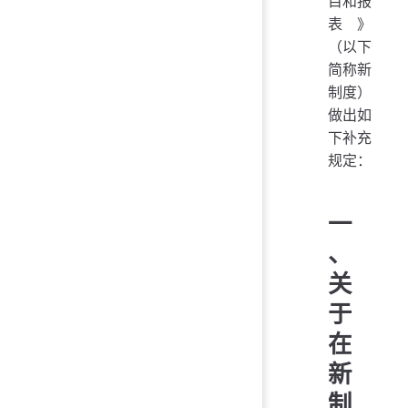
目和报
表》
（以下
简称新
制度）
做出如
下补充
规定：
一
、
关
于
在
新
制