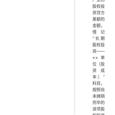
股权投
资贷方
差额的
金额，
借记
“长期
股权投
资——
××单
位（投
资成
本）”
科目，
按照尚
未摊销
完毕的
该项股