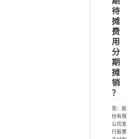
期
待
摊
费
用
分
期
摊
销
？
答：股
份有限
公司发
行股票