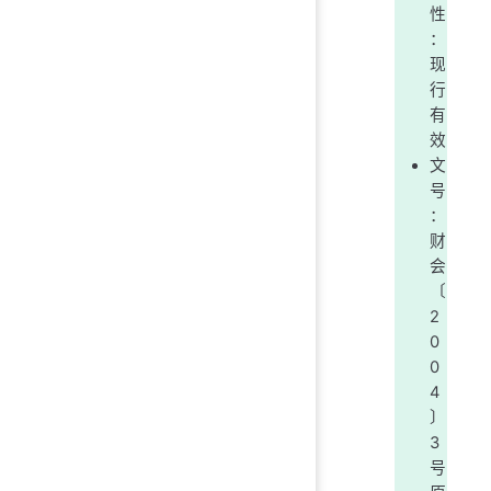
性
：
现
行
有
效
文
号
：
财
会
〔
2
0
0
4
〕
3
号