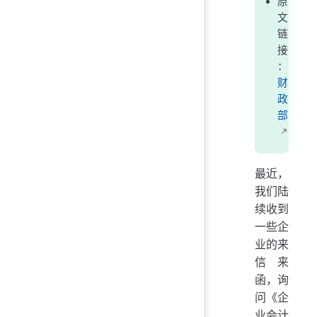
原
文
链
接
：
财
政
部
最近，
我们陆
续收到
一些企
业的来
信来
函，询
问《企
业会计