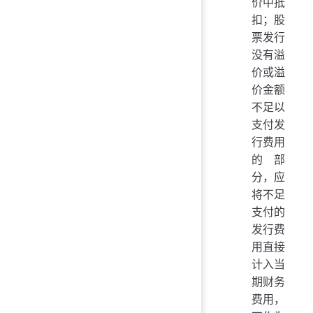
价中抵
扣；股
票发行
没有溢
价或溢
价金额
不足以
支付发
行费用
的部
分，应
将不足
支付的
发行费
用直接
计入当
期财务
费用，