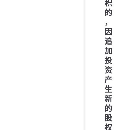
积
的
，
因
追
加
投
资
产
生
新
的
股
权