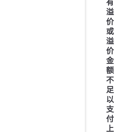
有
溢
价
或
溢
价
金
额
不
足
以
支
付
上