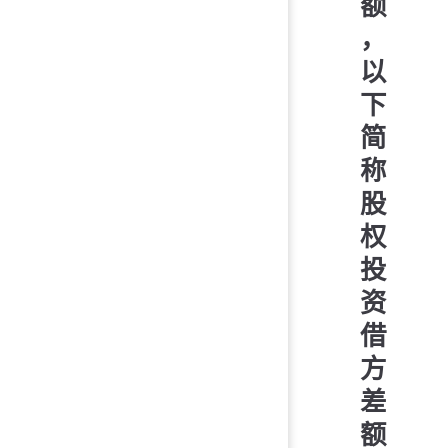
额
，
以
下
简
称
股
权
投
资
借
方
差
额