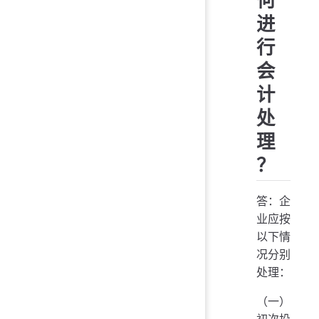
何
进
行
会
计
处
理
？
答：企
业应按
以下情
况分别
处理：
（一）