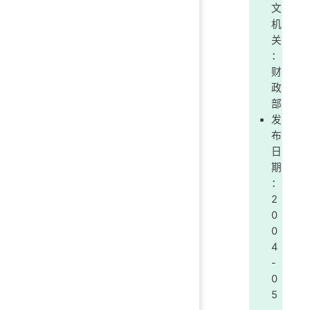
文
机
关
：
财
政
部
发
布
日
期
：
2
0
0
4
-
0
5