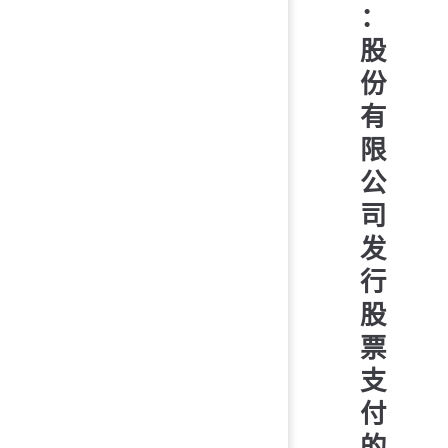
：
股
份
有
限
公
司
发
行
股
票
支
付
的