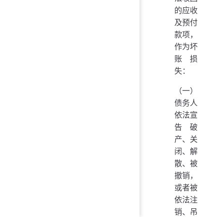
的应收
及预付
款项，
作为坏
账损
失：
（一）
债务人
依法宣
告破
产、关
闭、解
散、被
撤销，
或者被
依法注
销、吊