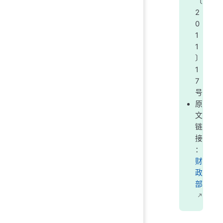
〔
2
0
1
1
〕
1
7
号
原
文
链
接
：
财
政
部