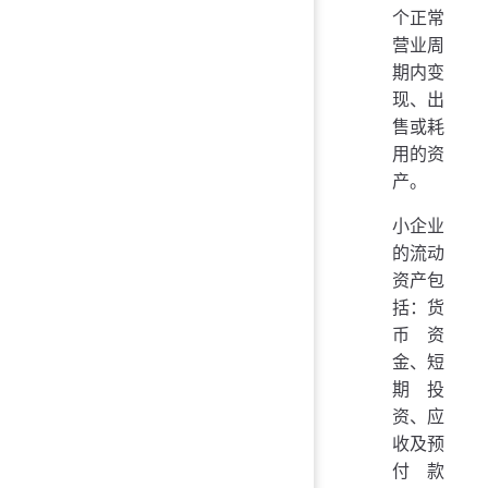
个正常
营业周
期内变
现、出
售或耗
用的资
产。
小企业
的流动
资产包
括：货
币资
金、短
期投
资、应
收及预
付款