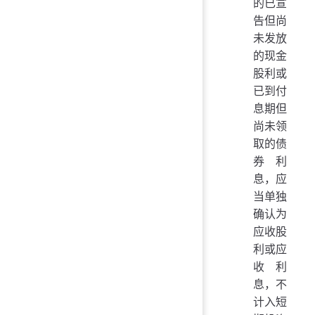
的已宣
告但尚
未发放
的现金
股利或
已到付
息期但
尚未领
取的债
券利
息，应
当单独
确认为
应收股
利或应
收利
息，不
计入短