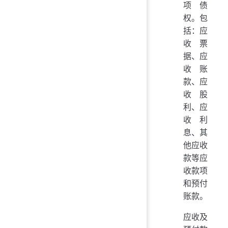
项债
权。包
括：应
收票
据、应
收账
款、应
收股
利、应
收利
息、其
他应收
款等应
收款项
和预付
账款。
应收及