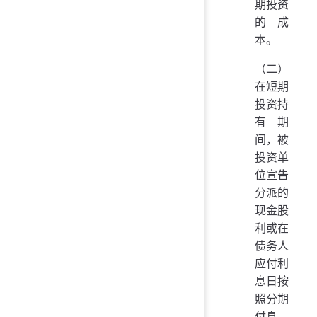
期投资
的成
本。
（二）
在短期
投资持
有期
间，被
投资单
位宣告
分派的
现金股
利或在
债务人
应付利
息日按
照分期
付息、