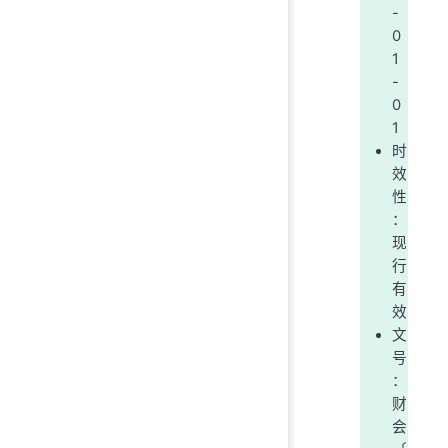
-
0
1
-
0
1
时
效
性
：
现
行
有
效
文
号
：
财
会