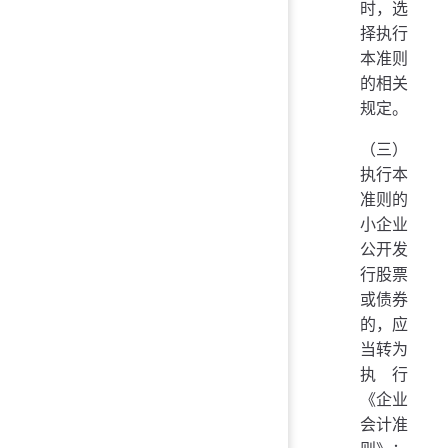
时，选
择执行
本准则
的相关
规定。
（三）
执行本
准则的
小企业
公开发
行股票
或债券
的，应
当转为
执行
《企业
会计准