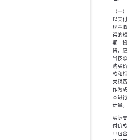
（一）
以支付
现金取
得的短
期投
资，应
当按照
购买价
款和相
关税费
作为成
本进行
计量。
实际支
付价款
中包含