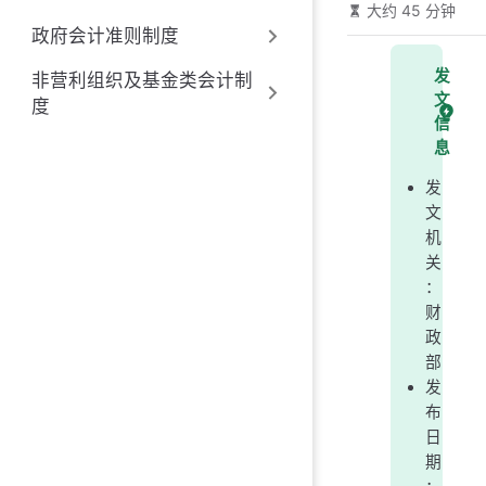
大约 45 分钟
政府会计准则制度
发
非营利组织及基金类会计制
文
度
信
息
发
文
机
关
：
财
政
部
发
布
日
期