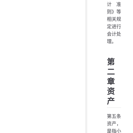
计准
则》等
相关规
定进行
会计处
理。
第
二
章
资
产
第五条
资产，
是指小