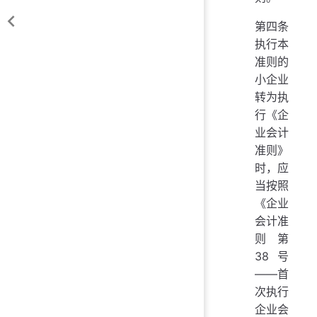
第四条
执行本
准则的
小企业
转为执
行《企
业会计
准则》
时，应
当按照
《企业
会计准
则第
38号
——首
次执行
企业会