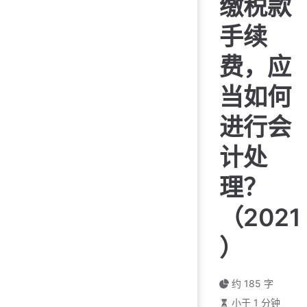
缴税款
手续
费，应
当如何
进行会
计处
理？
（2021
）
约 185 字
小于 1 分钟