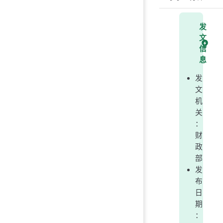
发
文
信
息
发
文
机
关
：
财
政
部
发
布
日
期
：