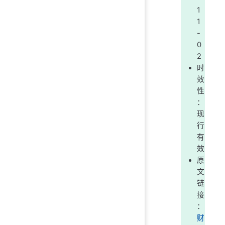
1
1
-
0
2
时
效
性
：
现
行
有
效
原
文
链
接
：
财