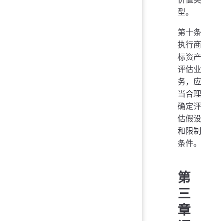
型。
第十条
执行商
标资产
评估业
务，应
当合理
确定评
估假设
和限制
条件。
第
三
章