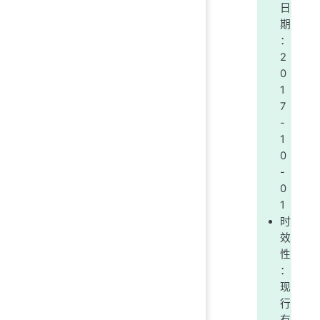
日
期
：
2
0
1
7
-
1
0
-
0
1
时
效
性
：
现
行