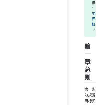
接
：
中
评
协
第
一
章
总
则
第一条
为规范
商标资