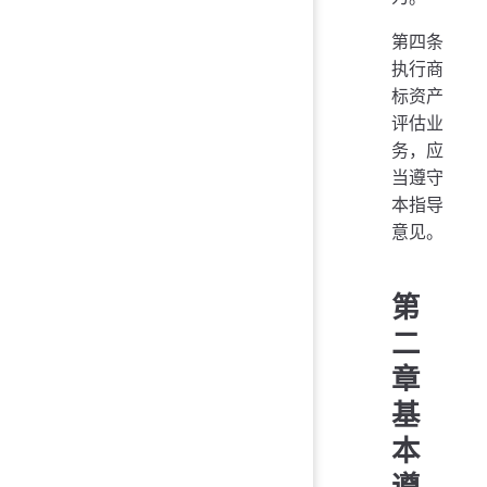
第四条
执行商
标资产
评估业
务，应
当遵守
本指导
意见。
第
二
章
基
本
遵