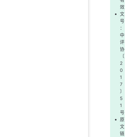
有
效
文
号
：
中
评
协
〔
2
0
1
7
〕
5
1
号
原
文
链