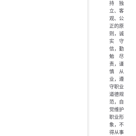
持独
立、客
观、公
正的原
则，诚
实守
信，勤
勉尽
责，谨
慎从
业，遵
守职业
道德规
范，自
觉维护
职业形
象，不
得从事