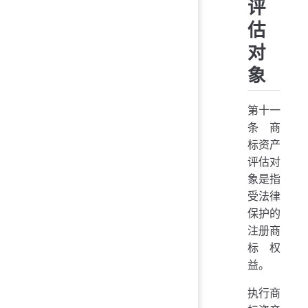
评
估
对
象
第十一
条 商
标资产
评估对
象是指
受法律
保护的
注册商
标权
益。
执行商