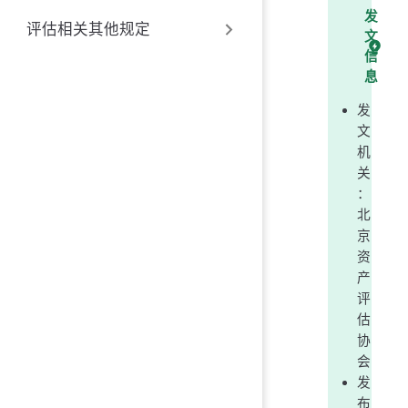
发
评估相关其他规定
文
信
息
发
文
机
关
：
北
京
资
产
评
估
协
会
发
布