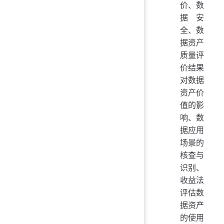
价、数
据安
全、数
据资产
质量评
价结果
对数据
资产价
值的影
响、数
据应用
场景的
核查与
识别、
收益法
评估数
据资产
的使用