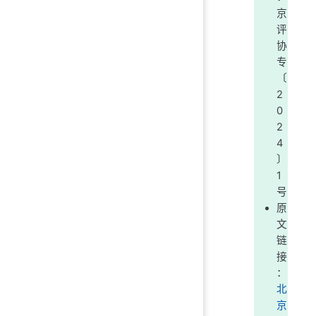
京
评
协
专
〔
2
0
2
4
〕
1
号
原
文
链
接
：
北
京