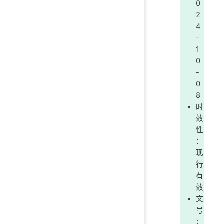
0
2
4
-
1
0
-
0
8
时
效
性
：
现
行
有
效
文
号
：