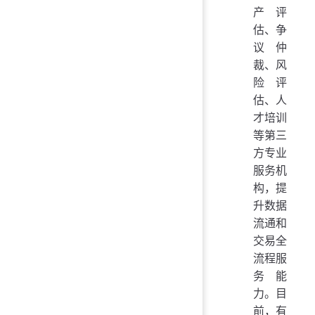
产评
估、争
议仲
裁、风
险评
估、人
才培训
等第三
方专业
服务机
构，提
升数据
流通和
交易全
流程服
务能
力。目
前，有