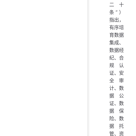
二十
条”）
指出，
有序培
育数据
集成、
数据经
纪、合
规认
证、安
全审
计、数
据公
证、数
据保
险、数
据托
管、资