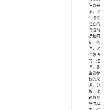
信息来
源，评
估结论
成立的
假设前
提和限
制条
件，评
估方法
的选
择，各
重要参
数的来
源、分
析、比
较与测
算过程
等信