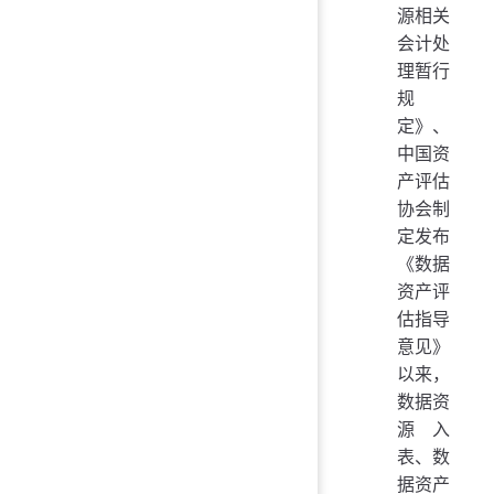
源相关
会计处
理暂行
规
定》、
中国资
产评估
协会制
定发布
《数据
资产评
估指导
意见》
以来，
数据资
源入
表、数
据资产