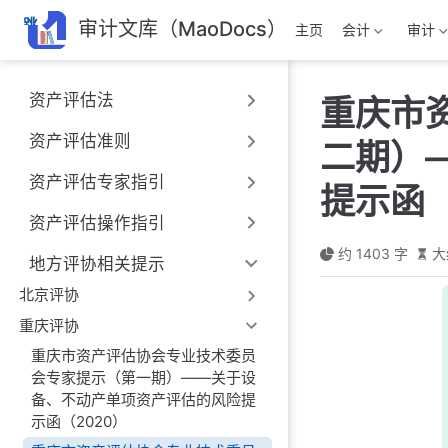
跳
审计文库（MaoDocs）
主页
会计
审计
至
主
要
资产评估法
重庆市
內
容
资产评估准则
二期）
资产评估专家指引
提示函（
资产评估操作指引
约 1403 字
大
地方评协相关提示
北京评协
重庆评协
重庆市资产评估协会专业技术委员
会专家提示（第一期）——关于设
备、不动产单项资产评估的风险提
示函（2020）