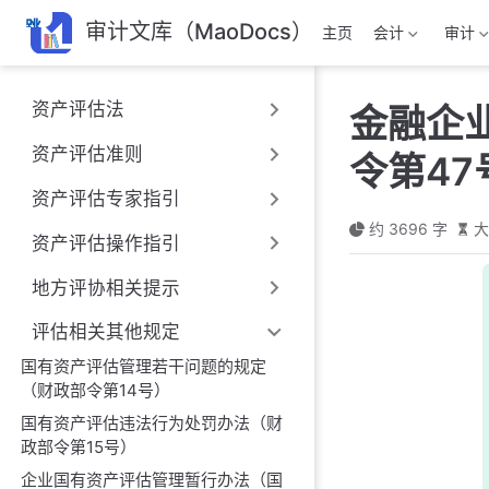
跳
审计文库（MaoDocs）
主页
会计
审计
至
主
要
资产评估法
金融企
內
容
资产评估准则
令第47
资产评估专家指引
约 3696 字
大
资产评估操作指引
地方评协相关提示
评估相关其他规定
国有资产评估管理若干问题的规定
（财政部令第14号）
国有资产评估违法行为处罚办法（财
政部令第15号）
企业国有资产评估管理暂行办法（国