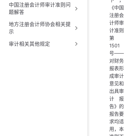
下，
中国注册会计师审计准则问
《中国
题解答
注册会
计师审
地方注册会计师协会相关提
计准则
示
第
审计相关其他规定
1501
号——
对财务
报表形
成审计
意见和
出具审
计报
告》的
报告要
求均适
用，本