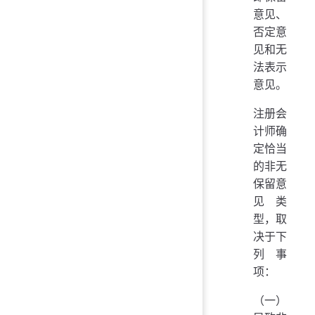
意见、
否定意
见和无
法表示
意见。
注册会
计师确
定恰当
的非无
保留意
见类
型，取
决于下
列事
项：
（一）