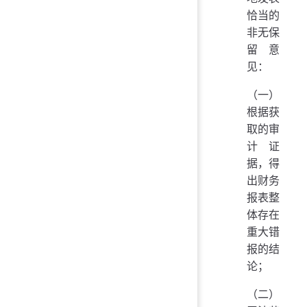
恰当的
非无保
留意
见：
（一）
根据获
取的审
计证
据，得
出财务
报表整
体存在
重大错
报的结
论；
（二）