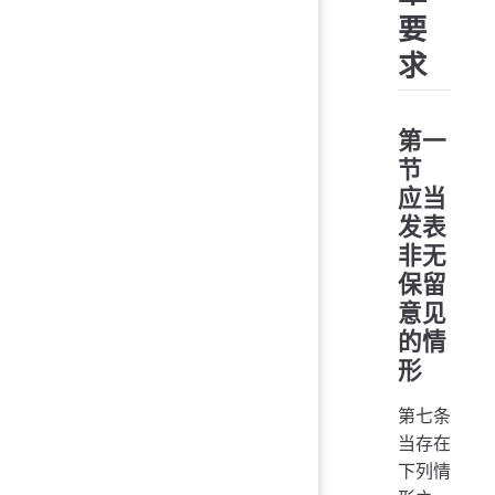
要
求
第一
节
应当
发表
非无
保留
意见
的情
形
第七条
当存在
下列情