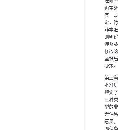
准则不
再重述
其规
定，除
非本准
则明确
涉及或
修改这
些报告
要求。
第三条
本准则
规定了
三种类
型的非
无保留
意见，
即保留