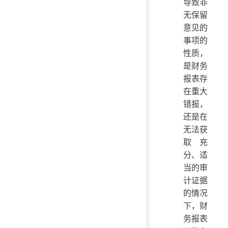
导致非
无保留
意见的
事项的
性质，
是财务
报表存
在重大
错报，
还是在
无法获
取充
分、适
当的审
计证据
的情况
下，财
务报表