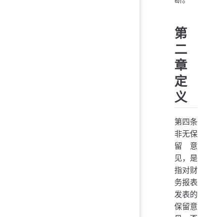
第
二
章
定
义
第四条
非无保
留意
见，是
指对财
务报表
发表的
保留意