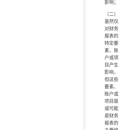
影响；
（二）
虽然仅
对财务
报表的
特定要
素、账
户或项
目产生
影响，
但这些
要素、
账户或
项目是
或可能
是财务
报表的