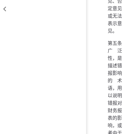
见、否
定意见
或无法
表示意
见。
第五条
广泛
性，是
描述错
报影响
的术
语，用
以说明
错报对
财务报
表的影
响，或
者由于