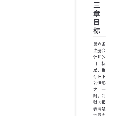
三
章
目
标
第六条
注册会
计师的
目标
是，当
存在下
列情形
之一
时，对
财务报
表清楚
地发表