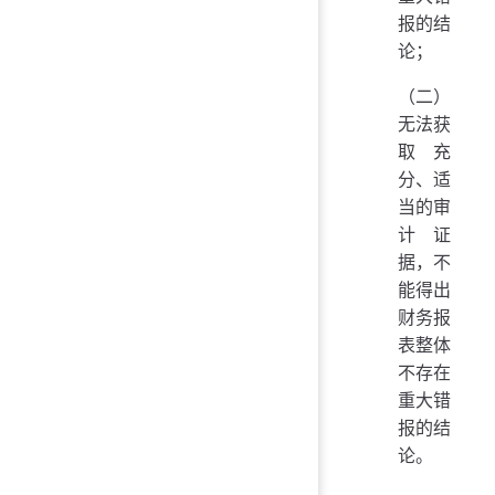
报的结
论；
（二）
无法获
取充
分、适
当的审
计证
据，不
能得出
财务报
表整体
不存在
重大错
报的结
论。