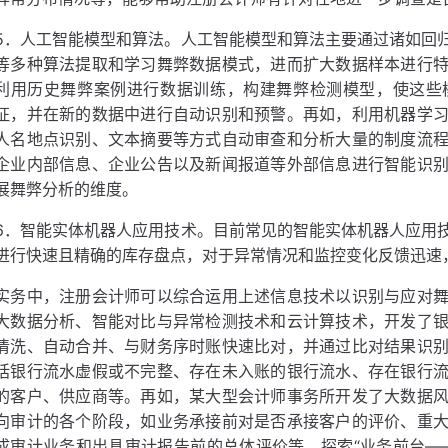
5．人工智能模型和算法。人工智能模型和算法主要通过诸如回
等多种算法提取和学习舞弊数据模式，进而扩大数据样本进行
利用历史舞弊案例进行数据训练，构建舞弊检测模型，使这些
征，并在新的数据中进行自动识别和预警。再如，利用机器学
人名地点识别、文本摘要等方式自动审查和分析大量的制度流
企业内部信息、企业公告以及新闻报道等外部信息进行智能识
展舞弊分析的维度。
6．智能实体机器人应用技术。目前常见的智能实体机器人应用
进行快速且精确的库存盘点，对于异常情况和监控变化反馈迅速
实务中，注册会计师可以综合运用上述信息技术以识别与应对
大数据分析、智能对比与异常检测技术和云计算技术，开发了
清洗、自动合并、与财务序时账快速比对，并通过比对结果识
括银行流水虚假或不完整、存在未入账的银行流水、存在银行
的客户、供应商等。再如，某大型会计师事务所开发了大数据
向审计的各个阶段，如业务承接前对是否承接客户的评价、重
成审计业务和出具审计报告前的总体评价等，探索“业务前台—