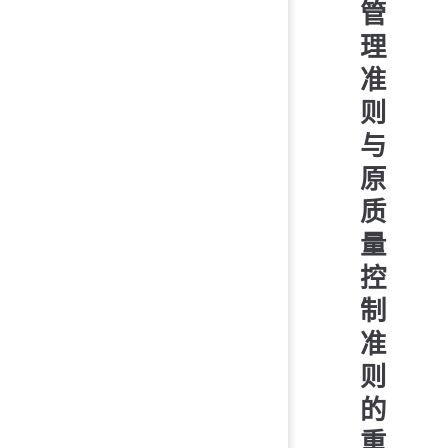
管
理
准
则
与
原
质
量
控
制
准
则
的
重