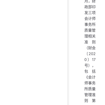
月，财
政部印
发三项
会计师
事务所
质量管
理相关
准则
（财会
〔202
0〕17
号），
包括
《会计
师事务
所质量
管理准
则第