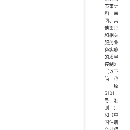
表审计
和审
阅、其
他鉴证
和相关
服务业
务实施
的质量
控制》
（以下
简称
“原
5101
号准
则”）
和《中
国注册
会计师