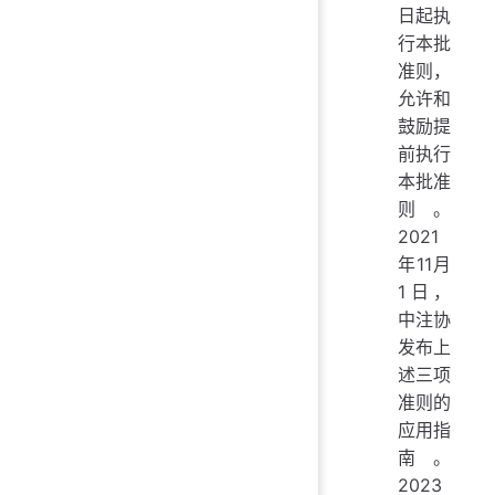
日起执
行本批
准则，
允许和
鼓励提
前执行
本批准
则。
2021
年11月
1日，
中注协
发布上
述三项
准则的
应用指
南。
2023