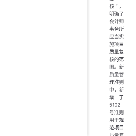
核”，
明确了
会计师
事务所
应当实
施项目
质量复
核的范
围。新
质量管
理准则
中，新
增了
5102
号准则
用于规
范项目
质量复