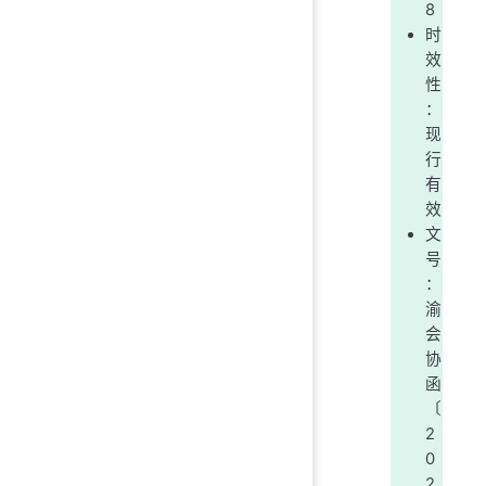
8
时
效
性
：
现
行
有
效
文
号
：
渝
会
协
函
〔
2
0
2