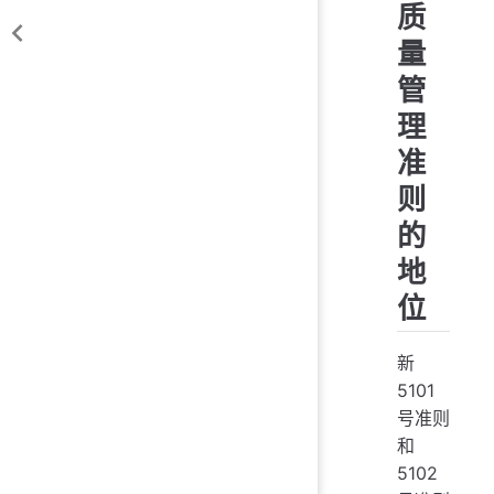
质
量
管
理
准
则
的
地
位
新
5101
号准则
和
5102