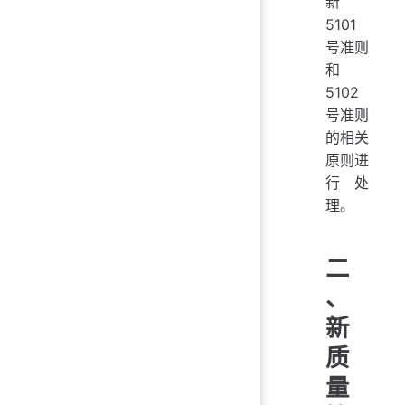
新
5101
号准则
和
5102
号准则
的相关
原则进
行处
理。
二
、
新
质
量