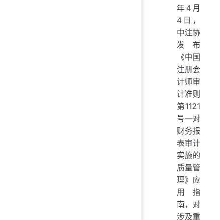
年4月
4日，
中注协
发布
《中国
注册会
计师审
计准则
第1121
号—对
财务报
表审计
实施的
质量管
理》应
用指
南，对
涉及重