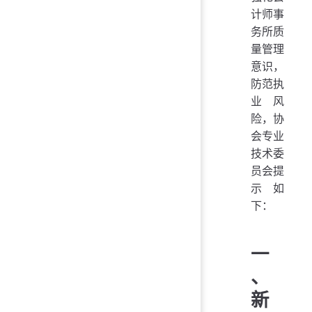
计师事
务所质
量管理
意识，
防范执
业风
险，协
会专业
技术委
员会提
示如
下：
一
、
新