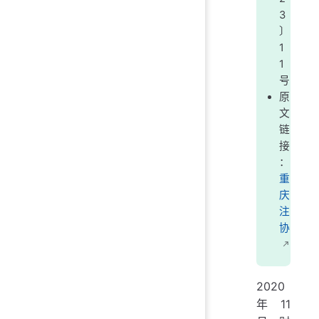
3
〕
1
1
号
原
文
链
接
：
重
庆
注
协
2020
年11