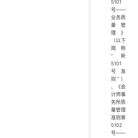
5101
号——
业务质
量管
理》
（以下
简称
“新
5101
号准
则”）
、《会
计师事
务所质
量管理
准则第
5102
号——