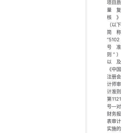
项目质
量复
核》
（以下
简称
“5102
号准
则”）
以及
《中国
注册会
计师审
计准则
第1121
号—对
财务报
表审计
实施的