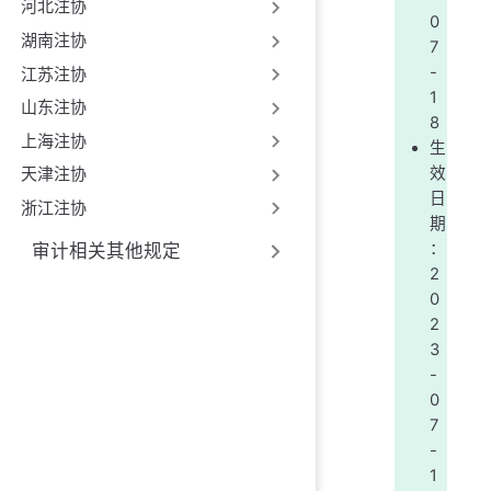
河北注协
0
湖南注协
7
-
江苏注协
1
山东注协
8
上海注协
生
效
天津注协
日
浙江注协
期
：
审计相关其他规定
2
0
2
3
-
0
7
-
1