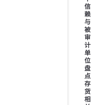
信
赖
与
被
审
计
单
位
盘
点
存
货
相