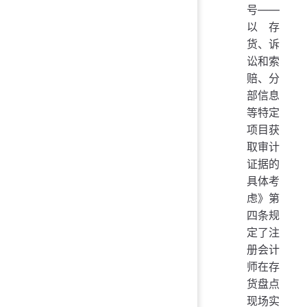
号——
以存
货、诉
讼和索
赔、分
部信息
等特定
项目获
取审计
证据的
具体考
虑》第
四条规
定了注
册会计
师在存
货盘点
现场实