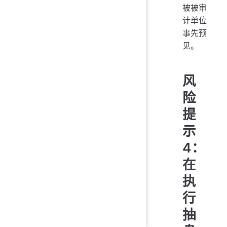
被被审
计单位
事先预
见。
风
险
提
示
4：
在
执
行
抽