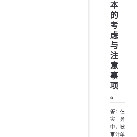
本
的
考
虑
与
注
意
事
项
。
答：在
实务
中，被
审计单