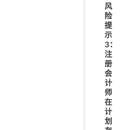
风
险
提
示
3：
注
册
会
计
师
在
计
划