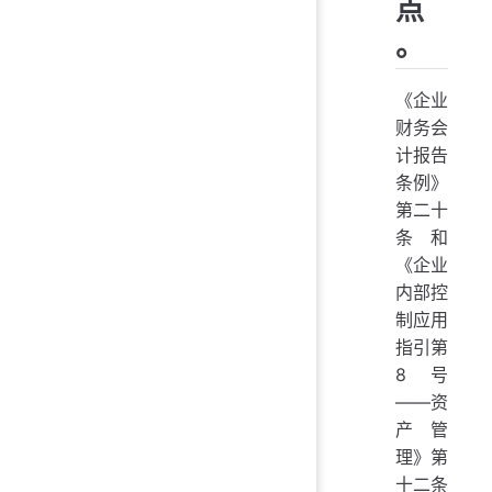
点
。
《企业
财务会
计报告
条例》
第二十
条和
《企业
内部控
制应用
指引第
8号
——资
产管
理》第
十二条