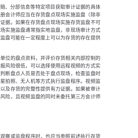
索赔、分部信息等特定项目获取审计证据的具体
注册会计师应当在存货盘点现场实施监盘（除非
计证据。如果在存货盘点现场实施存货监盘不可
现场实施监盘通常指实地监盘，非现场审计方式
频监盘可能在一定程度上可以为存货的存在提供
计单位的盘点资料，并评价存货相关内部控制的
错报风险很低，可以选择使用远程视频的方式实
式判断盘点人员是否处于盘点现场，检查监盘时
卫星拍照、无人机等方式执行监盘程序。视频监
货以及存货的完整性提供有力证据。如果被审计
别风险，且视频监盘的同时未委托第三方会计师
）观察或监盘程序时，也应当参照前述执行存货