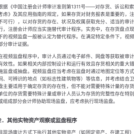
根据《中国注册会计师审计准则第1311号——对存货、诉讼和
考虑》及其应用指南的规定，如果存货对财务报表是重要的，
不可行），以对存货的存在、状况及权属获取充分、适当的审
行，注册会计师应当实施替代审计程序。实务中，在存货盘点
下的视频监盘一般被认定为替代程序。在满足特定条件下，视
部分审计证据。
在视频监盘程序中，审计人员通过电子邮件、网盘等获取被审
有效性。如果相关内部控制设计和运行有效且存货相关的重大
施监盘或抽盘。视频监盘应当考虑在监盘时通过地图定位等方
间、可辨识的地点（如标志性建筑物等）等信息，并考虑结合
盘主要适用于确定存货的存在性，但不能对需要特殊计量的存
单位的存货需要特殊计量或审计人员认为存货的完整性存在特
或组成部分会计师协助现场监盘，应考虑执行现场监盘。
2．其他实物资产观察或监盘程序
非现场审计方式下执行其他实物资产（如固定资产、在建工程