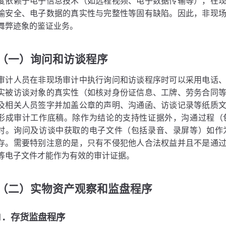
度依赖于电子信息技术（如远程视频、电子数据传输等），在
输安全、电子数据的真实性与完整性等固有缺陷。因此，非现
舞弊迹象的鉴证业务。
（一）询问和访谈程序
审计人员在非现场审计中执行询问和访谈程序时可以采用电话
实被访谈对象的真实性（如核对身份证信息、工牌、劳务合同
及相关人员签字并加盖公章的声明、沟通函、访谈记录等纸质
形成审计工作底稿。除作为结论的支持性证据外，沟通过程（
时。询问及访谈中获取的电子文件（包括录音、录屏等）如作
存。需要特别注意的是，只有不侵犯他人合法权益并且不是通
等电子文件才能作为有效的审计证据。
（二）实物资产观察和监盘程序
1．存货监盘程序