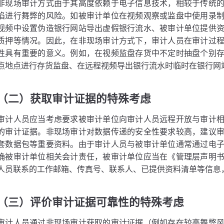
非现场审计方式由于其高度依赖于电子信息技术，相较于传统
陷进行舞弊的风险。如被审计单位在视频观察或监盘中使用录
视频中设置伪造银行网站导出虚假银行流水、被审计单位提供
质押等情况。因此，在非现场审计方式下，审计人员在审计过
性具有重要的意义。例如，在视频监盘存货中不定时抽盘个别
点地点进行存货监盘、在远程视频导出银行流水时临时在银行网
（二）获取审计证据的特殊考虑
审计人员应当考虑要求被审计单位向审计人员远程开放与审计
的审计证据。非现场审计对数据传递的安全性要求较高，建议
套数据包等重要资料。由于审计人员与被审计单位通常通过电
确被审计单位相关会计责任，被审计单位应当在《管理层声明
人员联系的工作邮箱、传真号、联系人、已提供资料清单等信息
（三）评价审计证据可靠性的特殊考虑
审计人员通过非现场审计获取的审计证据（例如存在较高舞弊