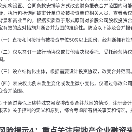
资架构设置、合同条款安排等方式改变财务报表合并范围的可
疑，执行包括询问被审计单位及被投资单位相关人员，查看会
背景和商业目的，根据实质重于形式原则对参股公司股权投资
定有效的应对措施判断合并范围的准确性。防范以下涉及合并报
（一）直接和间接持有被投资单位50%以上股份，经判断拥有控
（二）仅以签订一致行动协议或其他表决权委托、受托经营协
围。
（三）设立结构化主体，根据需要设计投资协议，改变合并范围
（四）表决权比例未发生变化或发生微小变化，仅通过修改公
变合并范围。
对于通过类似上述特殊交易安排改变合并范围的情形，注册会计
报表》关于控制的定义和原则，综合考虑所有相关事实和情况，
风险提示4：重点关注房地产企业融资