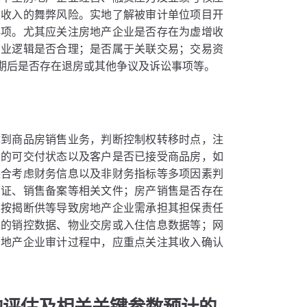
认收入的舞弊风险。实地了解被审计单位项目开
事项。尤其应关注房地产企业是否存在为虚增收
商业逻辑是否合理；是否属于关联交易；交易资
期后是否存在退房或其他争议及诉讼事项等。
体到商品房销售业务，判断控制权转移时点，注
定的可交付状态以及客户是否已接受商品房，如
综合考虑财务信息以及非财务指标等多项因素判
可证、销售备案等相关文件；房产销售是否存在
因按揭断供等导致房地产企业需承担其担保责任
构的销控数据、物业交房或入住信息数据等；网
房地产企业审计过程中，应重点关注其收入确认
的评估及相关关键参数预计的