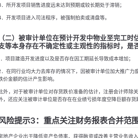
3．所开发项目销售进度远未达到预期或较长期处于滞销；
4．开发项目进入司法程序，被强制拍卖或清盘等。
（二）被审计单位在预计开发中物业至完工时
支等本身存在不确定性或主观性的指标时，是
1．项目建造开发进度以及是否存在因工期延长导致成本增加；
2．在同行业均大力去库存的情况下，因被审计单位加大推广力
跌价金额的估计产生影响。
此外，对于被审计单位对存货跌价准备的估计，注册会计师除
外，还应关注被审计单位是否存在在业绩亏损年度空降巨额存货
风险提示3：重点关注财务报表合并范
房地产企业出于降低资产负债率、获得融资或改善主营业务收