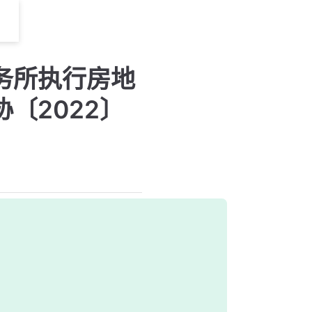
务所执行房地
〔2022〕