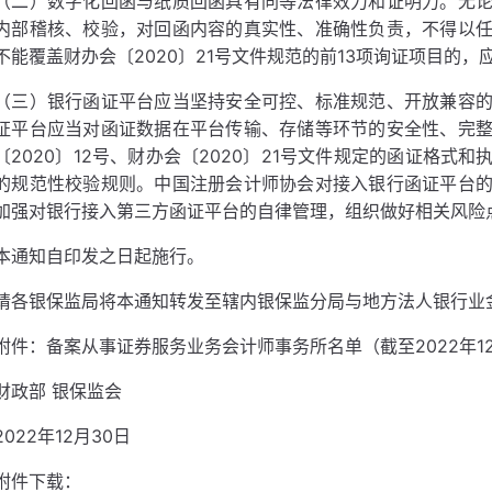
（二）数字化回函与纸质回函具有同等法律效力和证明力。无
内部稽核、校验，对回函内容的真实性、准确性负责，不得以
不能覆盖财办会〔2020〕21号文件规范的前13项询证项目的
（三）银行函证平台应当坚持安全可控、标准规范、开放兼容
证平台应当对函证数据在平台传输、存储等环节的安全性、完
〔2020〕12号、财办会〔2020〕21号文件规定的函证格
的规范性校验规则。中国注册会计师协会对接入银行函证平台
加强对银行接入第三方函证平台的自律管理，组织做好相关风险
本通知自印发之日起施行。
请各银保监局将本通知转发至辖内银保监分局与地方法人银行业
附件：备案从事证券服务业务会计师事务所名单（截至2022年12
财政部 银保监会
2022年12月30日
附件下载：