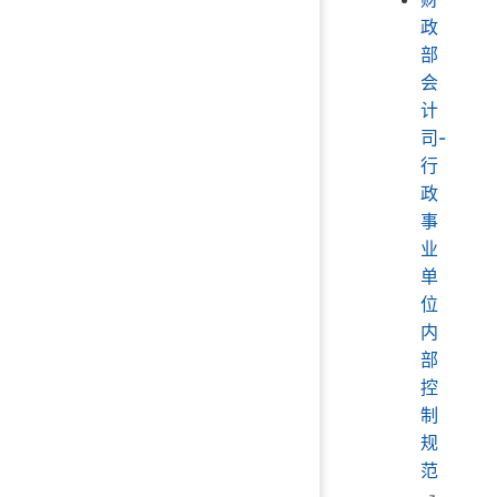
政
部
会
计
司-
行
政
事
业
单
位
内
部
控
制
规
范