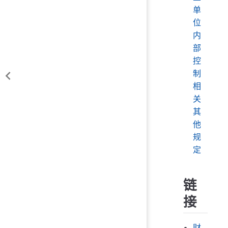
单
位
内
部
控
制
相
关
其
他
规
定
链
接
财