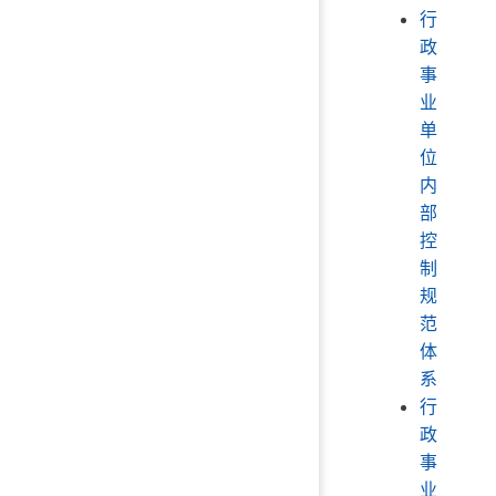
行
政
事
业
单
位
内
部
控
制
规
范
体
系
行
政
事
业