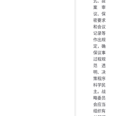
式、提
案审
议、保
密要求
和会议
记录等
作出规
定，确
保议事
过程规
范透
明、决
策程序
科学民
主。战
略委员
会应当
组织有