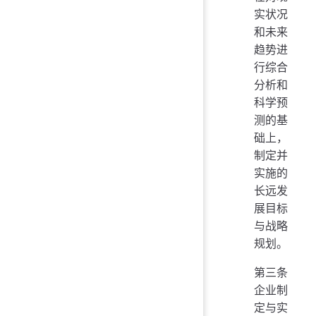
实状况
和未来
趋势进
行综合
分析和
科学预
测的基
础上，
制定并
实施的
长远发
展目标
与战略
规划。
第三条
企业制
定与实