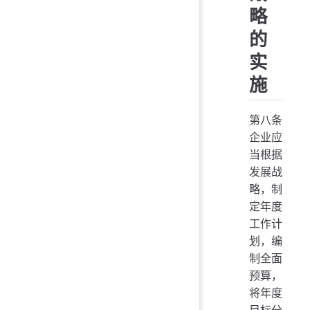
略
的
实
施
第八条
企业应
当根据
发展战
略，制
定年度
工作计
划，编
制全面
预算，
将年度
目标分