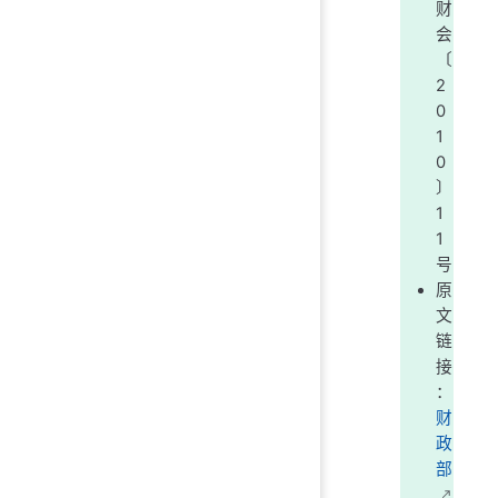
财
会
〔
2
0
1
0
〕
1
1
号
原
文
链
接
：
财
政
部