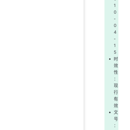
1
0
-
0
4
-
1
5
时
效
性
：
现
行
有
效
文
号
：