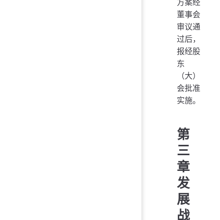
方案经
董事会
审议通
过后，
报经股
东
（大）
会批准
实施。
第
三
章
发
展
战