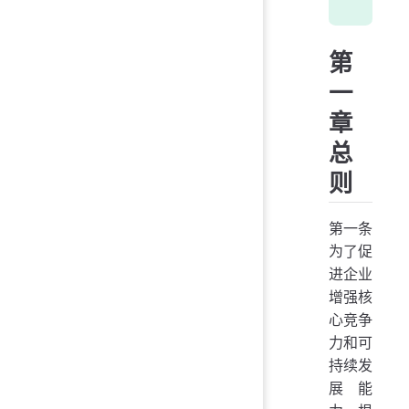
第
一
章
总
则
第一条
为了促
进企业
增强核
心竞争
力和可
持续发
展能