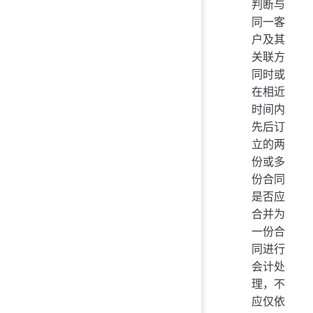
判断与
同一客
户及其
关联方
同时或
在相近
时间内
先后订
立的两
份或多
份合同
是否应
合并为
一份合
同进行
会计处
理，不
应仅依