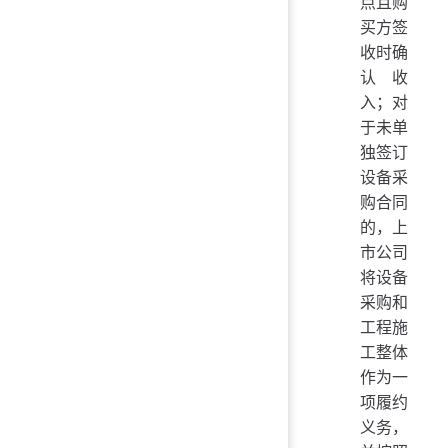
点且购
买方签
收时确
认收
入；对
于未单
独签订
设备采
购合同
的，上
市公司
将设备
采购和
工程施
工整体
作为一
项履约
义务，