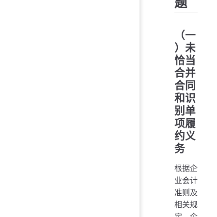
题
（一
）未
恰当
合并
合同
和识
别单
项履
约义
务
根据企
业会计
准则及
相关规
定，企