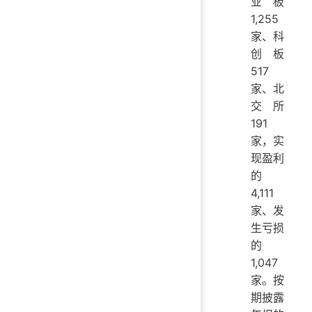
业板
1,255
家、科
创板
517
家、北
交所
191
家，实
现盈利
的
4,111
家、发
生亏损
的
1,047
家。按
期披露