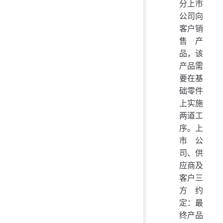
分上市
公司向
客户销
售产
品，该
产品需
要在基
础零件
上实施
两道工
序。上
市公
司、供
应商及
客户三
方约
定：最
终产品