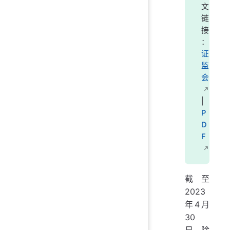
文
链
接
：
证
监
会
|
P
D
F
截至
2023
年4月
30
日，除