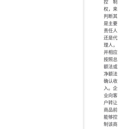
控制
权，来
判断其
是主要
责任人
还是代
理人，
并相应
按照总
额法或
净额法
确认收
入。企
业向客
户转让
商品前
能够控
制该商