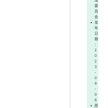
理
委
员
会
发
布
日
期
：
2
0
2
3
-
0
9
-
0
8
原