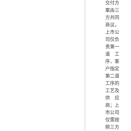
交付方
案由三
方共同
商议，
上市公
司仅负
责第一
道工
序，客
户指定
第二道
工序的
工艺及
供应
商；上
市公司
仅需按
照三方