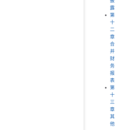
披
露
第
十
二
章
合
并
财
务
报
表
第
十
三
章
其
他