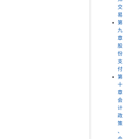
交
易
第
九
章
股
份
支
付
第
十
章
会
计
政
策
、
会