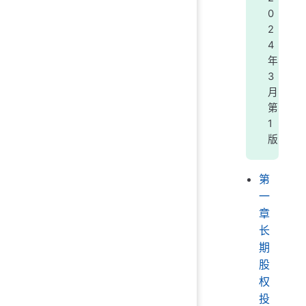
0
2
4
年
3
月
第
1
版
第
一
章
长
期
股
权
投