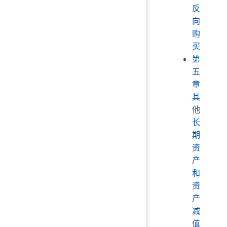
反
向
购
买
第
五
章
其
他
长
期
资
产
和
资
产
减
值