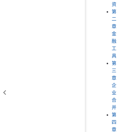
资
第
二
章
金
融
工
具
第
三
章
企
业
合
并
第
四
章