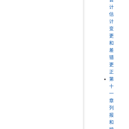
计
估
计
变
更
和
差
错
更
正
第
十
一
章
列
报
和