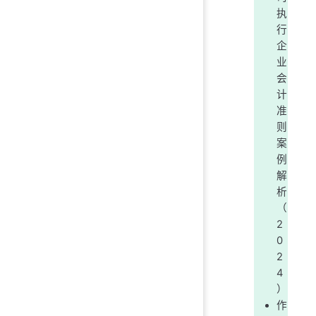
执
行
企
业
会
计
准
则
案
例
解
析
（
2
0
2
4
）
作