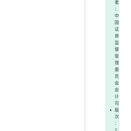
者
：
中
国
证
券
监
督
管
理
委
员
会
会
计
司
版
次
：
2