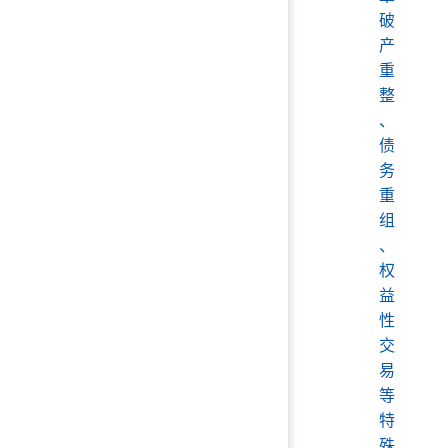
破
产
重
整
、
债
务
重
组
、
权
益
性
交
易
等
特
殊