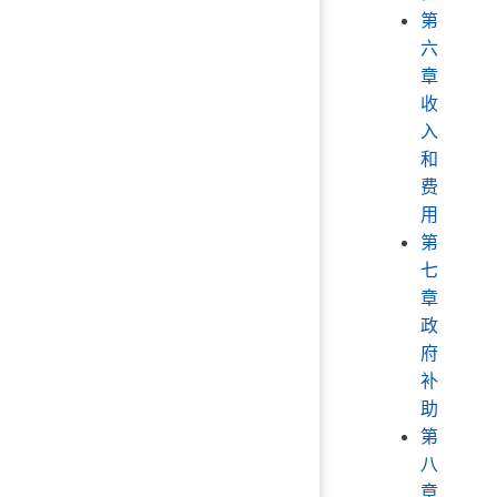
第
六
章
收
入
和
费
用
第
七
章
政
府
补
助
第
八
章