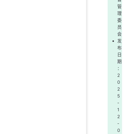
管
理
委
员
会
发
布
日
期
：
2
0
2
5
-
1
2
-
0