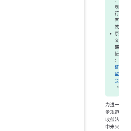
：
现
行
有
效
原
文
链
接
：
证
监
会
为进一
步规范
收益法
中未来