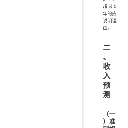
超过5
年的应
说明理
由。
二
、
收
入
预
测
（一
）准