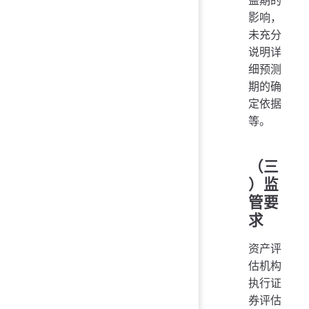
益期的
影响，
未充分
说明详
细预测
期的确
定依据
等。
（三
）监
管要
求
资产评
估机构
执行证
券评估