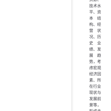
技术水
平、资
本结
构、经
营状
况、历
史业
绩、发
展趋
势，考
虑宏观
经济因
素、所
在行业
现状与
发展前
景等，