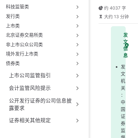
科技监管类
约 4037 字
发行类
大约 13 分钟
上市类
北京证券交易所类
发
文
非上市公众公司类
信
境外发行上市类
息
债券类
发
文
上市公司监管指引
机
会计监管风险提示
关
：
公开发行证券的公司信息披
中
露要求
国
证
证券相关其他规定
券
监
督