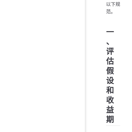
以下规
范。
一
、
评
估
假
设
和
收
益
期