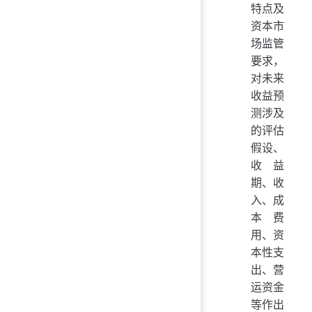
特点及
资本市
场监管
要求，
对未来
收益预
测涉及
的评估
假设、
收益
期、收
入、成
本费
用、资
本性支
出、营
运资金
等作出