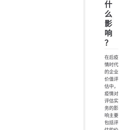
什
么
影
响
？
在后疫
情时代
的企业
价值评
估中，
疫情对
评估实
务的影
响主要
包括评
估的价