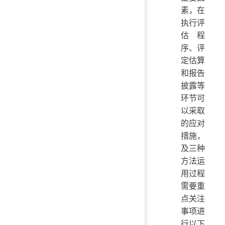
素，在
执行评
估程
序、评
定估算
和报告
披露等
环节可
以采取
的应对
措施，
及三种
方法运
用过程
需要重
点关注
事项进
行以下