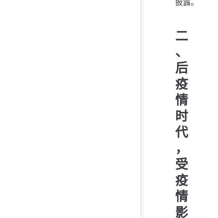
披露。
二
、
后
疫
情
时
代
，
受
疫
情
影