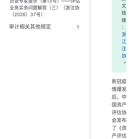
员会专家提示（第13号）——评估
文
业务实务问题解答（三）（浙注协
链
〔2026〕37号）
接
审计相关其他规定
：
浙
江
注
协
新冠疫
情爆发
后，中
国资产
评估协
会发布
了《资
产评估