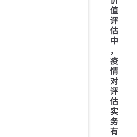
价
值
评
估
中
，
疫
情
对
评
估
实
务
有