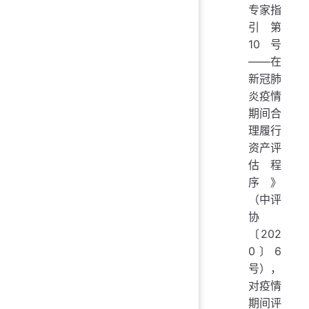
专家指
引第
10号
——在
新冠肺
炎疫情
期间合
理履行
资产评
估程
序》
（中评
协
〔202
0〕6
号），
对疫情
期间评