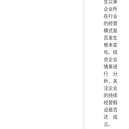
生以来
企业所
在行业
的经营
模式是
否发生
根本变
化、结
合企业
情景进
行分
析，关
注企业
的持续
经营假
设是否
还成
立。