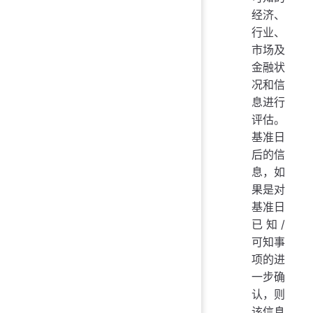
经济、
行业、
市场及
金融状
况和信
息进行
评估。
基准日
后的信
息，如
果是对
基准日
已知/
可知事
项的进
一步确
认，则
该信息