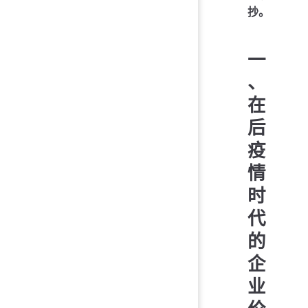
抄。
一
、
在
后
疫
情
时
代
的
企
业