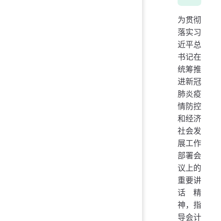
为贯彻
落实习
近平总
书记在
统筹推
进新冠
肺炎疫
情防控
和经济
社会发
展工作
部署会
议上的
重要讲
话精
神，指
导会计