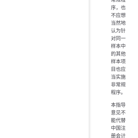
序，也
不应想
当然地
认为针
对同一
样本中
的其他
样本项
目也应
当实施
非常规
程序。
本指导
意见不
能代替
中国注
册会计