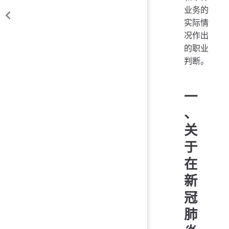
业务的
实际情
况作出
的职业
判断。
一
、
关
于
在
新
冠
肺