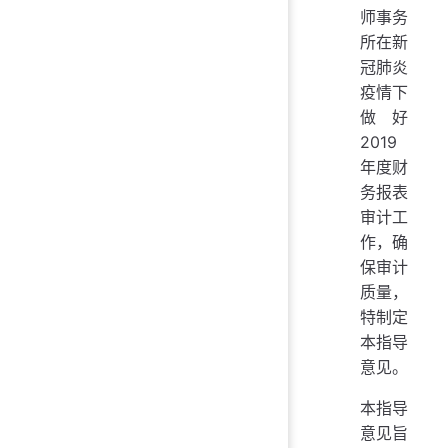
师事务
所在新
冠肺炎
疫情下
做好
2019
年度财
务报表
审计工
作，确
保审计
质量，
特制定
本指导
意见。
本指导
意见旨