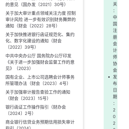
关
的意见（国办发〔2021〕30号）
：
关于加大审计重点领域关注力度 控制
中
审计风险 进一步有效识别财务舞弊的
国
通知（财会〔2022〕28号）
注
关于加快推进银行函证规范化、集约
册
化、数字化建设的通知（财会
会
〔2022〕39号）
计
中共中央办公厅 国务院办公厅印发
师
《关于进一步加强财会监督工作的意
协
见》（2023）
会
发
国有企业、上市公司选聘会计师事务
所管理办法（财会〔2023〕4号）
布
日
关于加强审计报告查验工作的通知
期
（财会〔2023〕15号）
：
银行函证工作操作指引（财办会
2
〔2024〕2号）
0
商业银行信贷业务预期信用损失审计
2
指引（2024）