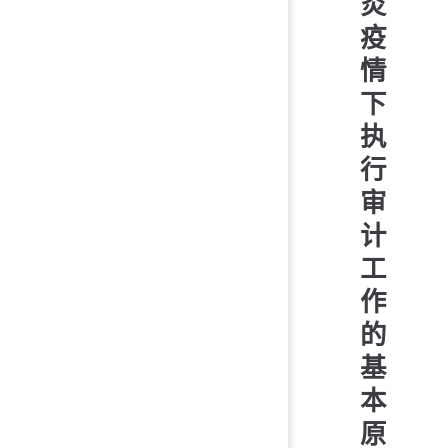
炎
疫
情
下
执
行
审
计
工
作
的
基
本
原