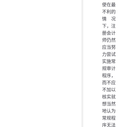
使在最
不利的
情况
下，注
册会计
师仍然
应当努
力尝试
实施常
规审计
程序，
而不应
不加以
核实就
想当然
地认为
常规程
序无法