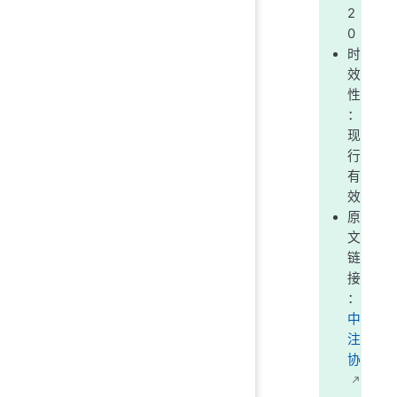
2
0
时
效
性
：
现
行
有
效
原
文
链
接
：
中
注
协