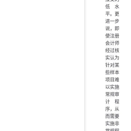
低水
平。更
进一步
说，即
使注册
会计师
经过核
实认为
针对某
些样本
项目难
以实施
常规审
计程
序，从
而需要
实施非
常规程